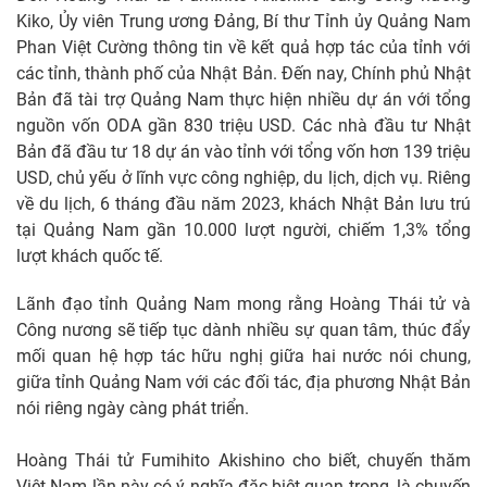
Kiko, Ủy viên Trung ương Đảng, Bí thư Tỉnh ủy Quảng Nam
Phan Việt Cường thông tin về kết quả hợp tác của tỉnh với
các tỉnh, thành phố của Nhật Bản. Đến nay, Chính phủ Nhật
Bản đã tài trợ Quảng Nam thực hiện nhiều dự án với tổng
nguồn vốn ODA gần 830 triệu USD. Các nhà đầu tư Nhật
Bản đã đầu tư 18 dự án vào tỉnh với tổng vốn hơn 139 triệu
USD, chủ yếu ở lĩnh vực công nghiệp, du lịch, dịch vụ. Riêng
về du lịch, 6 tháng đầu năm 2023, khách Nhật Bản lưu trú
tại Quảng Nam gần 10.000 lượt người, chiếm 1,3% tổng
lượt khách quốc tế.
Lãnh đạo tỉnh Quảng Nam mong rằng Hoàng Thái tử và
Công nương sẽ tiếp tục dành nhiều sự quan tâm, thúc đẩy
mối quan hệ hợp tác hữu nghị giữa hai nước nói chung,
giữa tỉnh Quảng Nam với các đối tác, địa phương Nhật Bản
nói riêng ngày càng phát triển.
Hoàng Thái tử Fumihito Akishino cho biết, chuyến thăm
Việt Nam lần này có ý nghĩa đặc biệt quan trọng, là chuyến