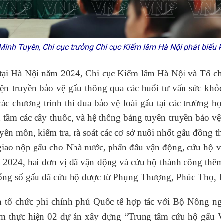
nh Tuyên, Chi cục trưởng Chi cục Kiểm lâm Hà Nội phát biểu
tại Hà Nội năm 2024, Chi cục Kiểm lâm Hà Nội và Tổ ch
iện truyền bảo vệ gấu thông qua các buổi tư vấn sức khỏ
ác chương trình thi đua bảo vệ loài gấu tại các trường h
 tầm các cây thuốc, và hệ thống bảng tuyên truyền bảo vệ
ên môn, kiểm tra, rà soát các cơ sở nuôi nhốt gấu đồng 
giao nộp gấu cho Nhà nước, phấn đấu vận động, cứu hộ v
m 2024, hai đơn vị đã vận động và cứu hộ thành công th
ng số gấu đã cứu hộ được từ Phụng Thượng, Phúc Thọ, Hà
 tổ chức phi chính phủ Quốc tế hợp tác với Bộ Nông ngh
âm thực hiện 02 dự án xây dựng “Trung tâm cứu hộ gấu 