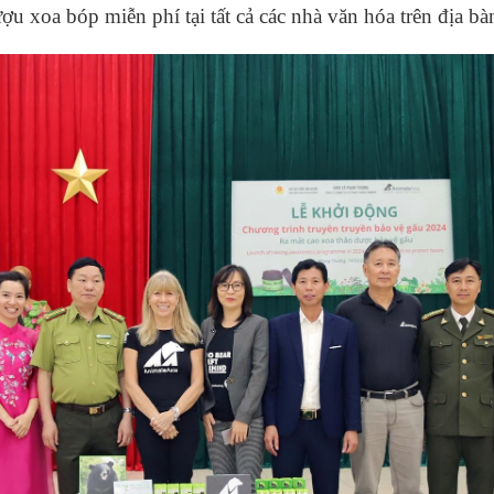
ượu xoa bóp miễn phí tại tất cả các nhà văn hóa trên địa 