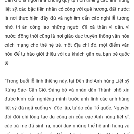
Cần Giờ là ngôi nhà chung quy tụ hồn thiêng các anh hùng
liệt sỹ, các bậc tiền nhân có công với quê hương, đất nước;
là nơi thực hiện đầy đủ và nghiêm cẩn các nghi lễ tưởng
nhớ, tri ân công lao những người đã xả thân vì dân, vì
nước; đồng thời cũng là nơi giáo dục truyền thống văn hóa
cách mạng cho thế hệ trẻ, một địa chỉ đỏ, một điểm văn
hóa để tự hào giới thiệu với du khách gần xa, bạn bè quốc
tế.
“Trong buổi lễ linh thiêng này, tại Đền thờ Anh hùng Liệt sỹ
Rừng Sác- Cần Giờ, Đảng bộ và nhân dân Thành phố xin
được kính cẩn nghiêng mình trước anh linh các anh hùng
liệt sỹ đã ngã xuống vì độc lập, tự do của Tổ quốc. Nguyện
đời đời ghi lòng tạc dạ công ơn của các Anh hùng liệt sĩ,
các bà mẹ đã sinh ra, nuôi dạy những thế hệ anh hùng và