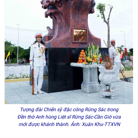
Tượng đài Chiến sỹ đặc công Rừng Sác trong
Đền thờ Anh hùng Liệt sĩ Rừng Sác-Cần Giờ vừa
mới được khánh thành. Ảnh: Xuân Khu-TTXVN