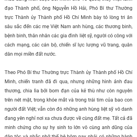
đạo Thành phố, ông Nguyễn Hồ Hải, Phó Bí thư Thường
trực Thành ủy Thành phố Hồ Chí Minh bày tỏ lòng tri ân
sâu sắc đến các mẹ Việt Nam anh hùng, các thương binh,
bệnh binh, thân nhân các gia đình liệt sỹ, người có công với
cách mạng, các cán bộ, chiến sĩ lực lượng vũ trang, quân
dân mọi miền đất nước.
Theo Phó Bí thư Thường trực Thành ủy Thành phố Hồ Chí
Minh, chiến tranh đã đi qua, nhưng những hình ảnh đau
thương, chia lìa bởi bom đạn của kẻ thù như còn nguyên
trên nét mặt, trong khóe mắt và trong trái tim của bao con
người đất Việt; vẫn còn đó những anh hùng liệt sỹ vô danh
đang yên nghỉ nơi xa chưa được về cùng đất mẹ. Tất cả đã
minh chứng cho sự hy sinh to lớn vô cùng anh dũng của
dân tộc và nhắc nhở thế hệ hôm nay phải có những hành