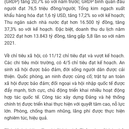
(GRDP) tăng 20,7% so với năm trước; GRDP bình quân đầu
người đạt 76,5 triệu đồng/người; Tổng kim ngạch xuất
khẩu hàng hóa đạt 1,6 tỷ USD, tăng 17,2% so với kế hoạch;
Thu ngân sách nhà nước đạt hơn 16.500 tỷ đồng, tăng
37,3% so với kế hoạch. Đặc biệt, doanh thu du lịch năm
2022 đạt hơn 13.843 tỷ đồng, tăng gấp 5,8 lần so với năm
2021.
Về chỉ tiêu xã hội, có 11/12 chỉ tiêu đạt và vượt kế hoạch.
Các chi tiêu môi trường, có 4/5 chỉ tiêu đạt kế hoạch. An
sinh xã hội được bảo đảm, đời sống người dân được cải
thiện. Quốc phòng, an ninh được củng cố; trật tự an toàn
xã hội được bảo đảm; đối ngoại và hội nhập quốc tế được
đẩy mạnh, tích cực, chủ động triển khai nhiều hoạt động
hợp tác quốc tế. Công tác xây dựng Đảng và hệ thống
chính trị được triển khai thực hiện với quyết tâm cao, nỗ lực
lớn. Phòng, chống tham nhũng, lãng phí được thực hiện
nghiêm túc, hiệu quả.