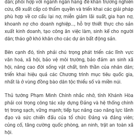
dân; phối hợp với ngành ngân hàng để khẩn trương nghiên
cứu, đề xuất cấp có thẩm quyền và triển khai các giải pháp
phù hợp về cơ cấu lại nợ, miễn giảm lãi suất, gia hạn nợ,
khoanh nợ cho doanh nghiệp…, hỗ trợ thiết thực cho sản
xuất kinh doanh, tạo công ăn việc làm, sinh kế cho người
dân; tháo gỡ khó khăn cho các dự án bất động sản.
Bên cạnh đó, tỉnh phải chú trọng phát triển các lĩnh vực
văn hoá, xã hội, bảo vệ môi trường, bảo đảm an sinh xã
hội, nâng cao đời sống vật chất, tinh thần của nhân dân;
triển khai hiệu quả các Chương trình mục tiêu quốc gia,
nhất là ở vùng đồng bào dân tộc thiểu số và miền núi.
Thủ tướng Phạm Minh Chính nhắc nhở, tỉnh Khánh Hòa
phải coi trọng công tác xây dựng Đảng và hệ thống chính
trị trong sạch, vững mạnh; tiếp tục nâng cao năng lực lãnh
đạo và sức chiến đấu của tổ chức Đảng và đảng viên;
củng cố, tăng cường quốc phòng, an ninh, trật an toàn xã
hội.