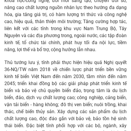
khoa học-công nghệ, đổi mới sáng tạo, chuyển đổi số;
nâng cao chất lượng nguồn nhân lực theo hướng đa dạng
hóa, gia tăng giá trị, có hàm lượng tri thức và công nghệ
cao, hiệu quả, thân thiện môi trường; Tăng cường hợp tác,
liên kết với các tỉnh trong khu vực Nam Trung Bộ, Tây
Nguyên và các địa phương trong, ngoài nước, các tập đoàn
kinh tế, tổ chức tài chính, phát huy tối đa nội lực, tiềm
năng, lợi thế và bổ trợ, cộng hưởng lẫn nhau.
Thủ tướng lưu ý, tỉnh phải thực hiện hiệu quả Nghị quyết
36-NQ/TW năm 2018 về chiến lược phát triển bền vững
kinh tế biển Việt Nam đến năm 2030, tầm nhìn đến năm
2045; triển khai đồng bộ các giải pháp phát triển kinh tế
biển và bảo vệ chủ quyền biển đảo, trọng tâm là du lịch
biển, đảo, dịch vụ chất lượng cao; công nghiệp, cảng biển,
vận tải biển - hàng không; đô thị ven biển; nuôi trồng, khai
thác, chế biến thủy sản. Xây dựng các sản phẩm du lịch
chất lượng cao, độc đáo gắn với bảo vệ, bảo tồn hệ sinh
thái biển. Đặc biệt tỉnh phối hợp với các bộ, ngành, xây