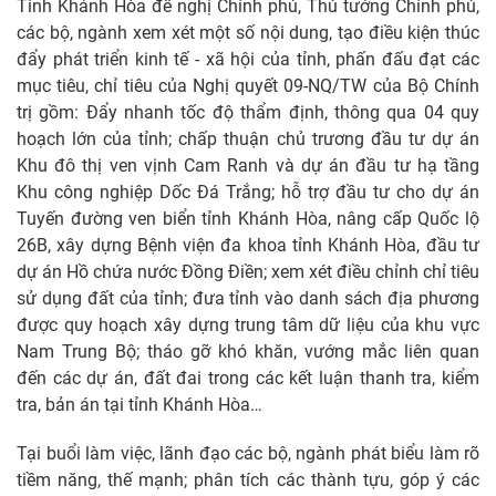
Tỉnh Khánh Hòa đề nghị Chính phủ, Thủ tướng Chính phủ,
các bộ, ngành xem xét một số nội dung, tạo điều kiện thúc
đẩy phát triển kinh tế - xã hội của tỉnh, phấn đấu đạt các
mục tiêu, chỉ tiêu của Nghị quyết 09-NQ/TW của Bộ Chính
trị gồm: Đẩy nhanh tốc độ thẩm định, thông qua 04 quy
hoạch lớn của tỉnh; chấp thuận chủ trương đầu tư dự án
Khu đô thị ven vịnh Cam Ranh và dự án đầu tư hạ tầng
Khu công nghiệp Dốc Đá Trắng; hỗ trợ đầu tư cho dự án
Tuyến đường ven biển tỉnh Khánh Hòa, nâng cấp Quốc lộ
26B, xây dựng Bệnh viện đa khoa tỉnh Khánh Hòa, đầu tư
dự án Hồ chứa nước Đồng Điền; xem xét điều chỉnh chỉ tiêu
sử dụng đất của tỉnh; đưa tỉnh vào danh sách địa phương
được quy hoạch xây dựng trung tâm dữ liệu của khu vực
Nam Trung Bộ; tháo gỡ khó khăn, vướng mắc liên quan
đến các dự án, đất đai trong các kết luận thanh tra, kiểm
tra, bản án tại tỉnh Khánh Hòa…
Tại buổi làm việc, lãnh đạo các bộ, ngành phát biểu làm rõ
tiềm năng, thế mạnh; phân tích các thành tựu, góp ý các