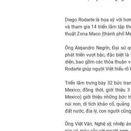
Diego Rodarte là họa sỹ với hơ
và tham gia 14 triển lãm tập t
thuật Zona Maco (thành phố Mex
Ông Alejandro Negrín, Đại sứ 
phát triển vượt bậc, đặc biệt 
diện, bao gồm các thỏa thuận v
Rodarte giúp người Việt hiểu rõ
Triển lãm trưng bày 32 bức tra
Mexico; đồng thời, giới thiệu
Mexico) giới thiệu những bức t
núi non, di tích khảo cổ, quản
đất nước, địa lý, con người cũn
Ông Việt Văn, Nghệ sỹ, nhiếp ả
xúc và màu sắc với người xem, 