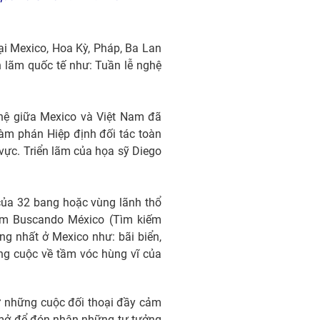
ại Mexico, Hoa Kỳ, Pháp, Ba Lan
n lãm quốc tế như: Tuần lễ nghệ
 hệ giữa Mexico và Việt Nam đã
đàm phán Hiệp định đối tác toàn
vực. Triển lãm của họa sỹ Diego
 của 32 bang hoặc vùng lãnh thổ
 lãm Buscando México (Tìm kiếm
ng nhất ở Mexico như: bãi biển,
ong cuộc về tầm vóc hùng vĩ của
hư những cuộc đối thoại đầy cảm
g mở để đón nhận những tư tưởng