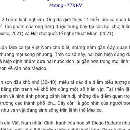
Hương - TTXVN
n 20 năm kinh nghiệm. Ông đã giới thiệu 14 triển lãm cá nhân t
hể. Tác phẩm của ông từng được trưng bày tại các hội chợ, triể
ico, 2021) và Hội chợ quốc tế nghệ thuật Miani (2021).
quán Mexico tại Việt Nam cho biết, những năm gần đây, quan
là thương mại song phương. Trên cơ sở này, hai bên hiện đang 
à hiệp định nhằm đưa hai nước xích lại gần hơn trong mọi lĩnh 
 hơn về văn hóa Mexico.
nh sơn dầu khổ nhỏ (30x40), miêu tả các địa điểm biểu tượng
 3 băng rôn tranh vẽ khổ lớn cùng một số hiện vật. Tại triển
ranh về hình ảnh phong cảnh bình dị, những địa điểm quan trọ
g trường các thành phố lớn… Đây còn là góc nhìn của người tr
g như vạn vật đang sinh sống trên lãnh thổ Mexico.
nh gia Việt Nam nhận định, tranh của họa sỹ Diego Rodarte n
đòi hỏi một tâm thế thưởng thức nghệ thuật trầm tĩnh và rộn