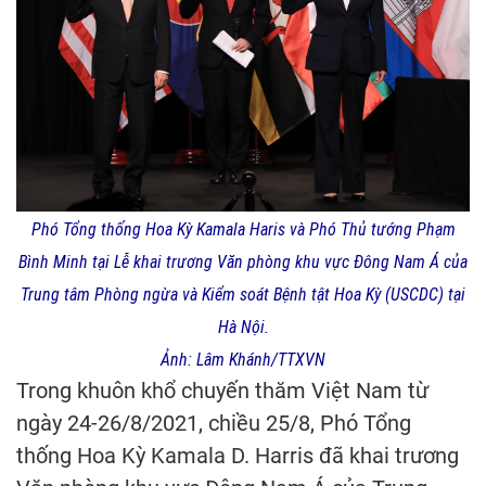
Phó Tổng thống Hoa Kỳ Kamala Haris và Phó Thủ tướng Phạm
Bình Minh tại Lễ khai trương Văn phòng khu vực Đông Nam Á của
Trung tâm Phòng ngừa và Kiểm soát Bệnh tật Hoa Kỳ (USCDC) tại
Hà Nội.
Ảnh: Lâm Khánh/TTXVN
Trong khuôn khổ chuyến thăm Việt Nam từ
ngày 24-26/8/2021, chiều 25/8, Phó Tổng
thống Hoa Kỳ Kamala D. Harris đã khai trương