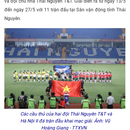
và đội chủ nhà Thái Nguyên T&T. Giải diễn ra từ ngày 13/5
đến ngày 27/5 với 11 trận đấu tại Sân vận động tỉnh Thái
Nguyên.
Các cầu thủ của hai đội Thái Nguyên T&T và
Hà Nội II đá trận đầu khai mạc giải. Ảnh: Vũ
Hoàng Giang - TTXVN