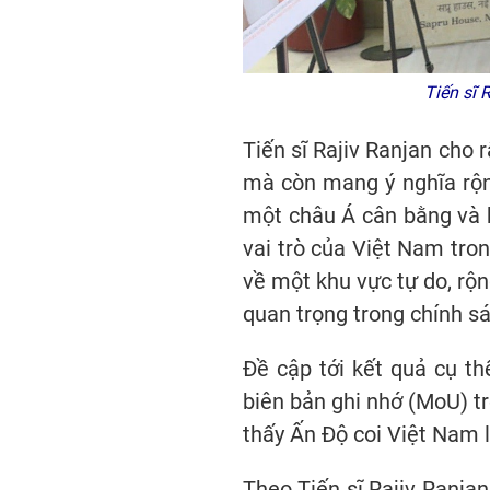
Tiến sĩ 
Tiến sĩ Rajiv Ranjan cho
mà còn mang ý nghĩa rộng
một châu Á cân bằng và b
vai trò của Việt Nam tro
về một khu vực tự do, rộn
quan trọng trong chính sá
Đề cập tới kết quả cụ th
biên bản ghi nhớ (MoU) tr
thấy Ấn Độ coi Việt Nam là
Theo Tiến sĩ Rajiv Ranja