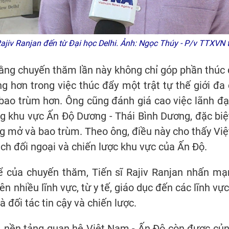
Rajiv Ranjan đến từ Đại học Delhi. Ảnh: Ngọc Thúy - P/v TTXVN 
 rằng chuyến thăm lần này không chỉ góp phần thú
 hơn trong việc thúc đẩy một trật tự thế giới đ
ao trùm hơn. Ông cũng đánh giá cao việc lãnh đạ
ng khu vực Ấn Độ Dương - Thái Bình Dương, đặc biệ
g mở và bao trùm. Theo ông, điều này cho thấy Việ
ch đối ngoại và chiến lược khu vực của Ấn Độ.
ể của chuyến thăm, Tiến sĩ Rajiv Ranjan nhấn mạ
ên nhiều lĩnh vực, từ y tế, giáo dục đến các lĩnh vự
 đối tác tin cậy và chiến lược.
n, nền tảng quan hệ Việt Nam - Ấn Độ còn được củng