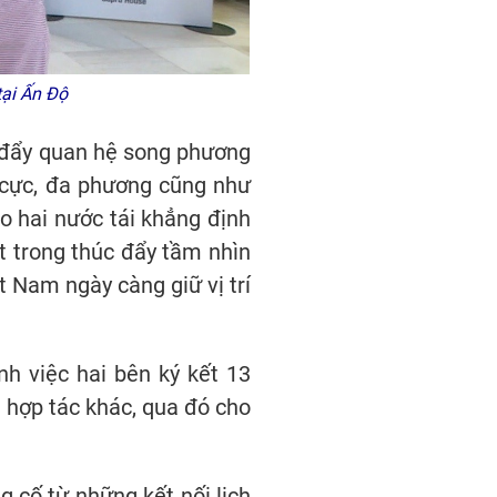
tại Ấn Độ
c đẩy quan hệ song phương
a cực, đa phương cũng như
o hai nước tái khẳng định
t trong thúc đẩy tầm nhìn
t Nam ngày càng giữ vị trí
nh việc hai bên ký kết 13
c hợp tác khác, qua đó cho
 cố từ những kết nối lịch