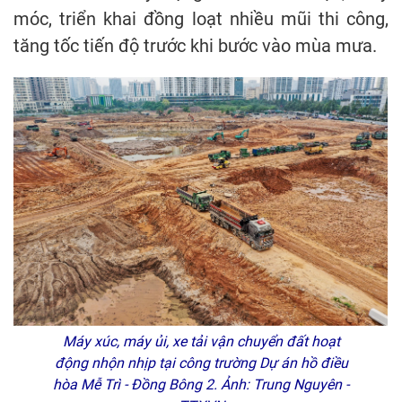
móc, triển khai đồng loạt nhiều mũi thi công,
tăng tốc tiến độ trước khi bước vào mùa mưa.
Máy xúc, máy ủi, xe tải vận chuyển đất hoạt
động nhộn nhịp tại công trường Dự án hồ điều
hòa Mễ Trì - Đồng Bông 2. Ảnh: Trung Nguyên -