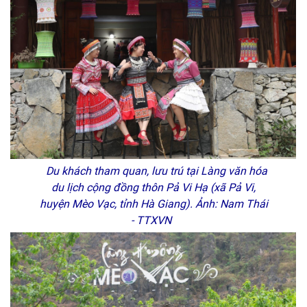
Du khách tham quan, lưu trú tại Làng văn hóa
du lịch cộng đồng thôn Pả Vi Hạ (xã Pả Vi,
huyện Mèo Vạc, tỉnh Hà Giang). Ảnh: Nam Thái
- TTXVN