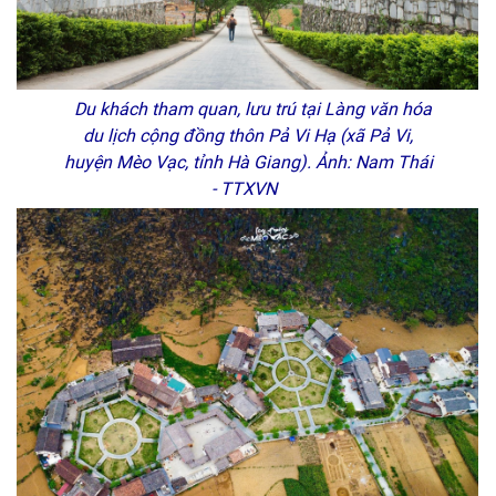
Du khách tham quan, lưu trú tại Làng văn hóa
du lịch cộng đồng thôn Pả Vi Hạ (xã Pả Vi,
huyện Mèo Vạc, tỉnh Hà Giang). Ảnh: Nam Thái
- TTXVN