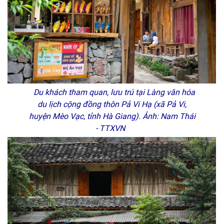
Du khách tham quan, lưu trú tại Làng văn hóa
du lịch cộng đồng thôn Pả Vi Hạ (xã Pả Vi,
huyện Mèo Vạc, tỉnh Hà Giang). Ảnh: Nam Thái
- TTXVN