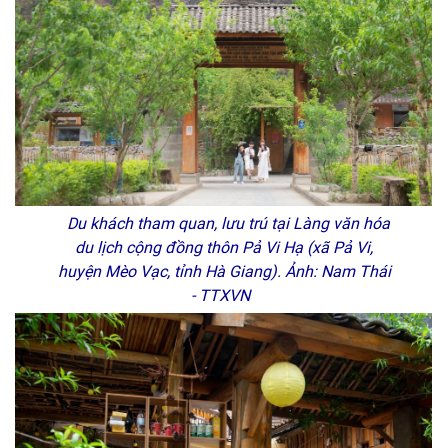
Du khách tham quan, lưu trú tại Làng văn hóa
du lịch cộng đồng thôn Pả Vi Hạ (xã Pả Vi,
huyện Mèo Vạc, tỉnh Hà Giang). Ảnh: Nam Thái
- TTXVN