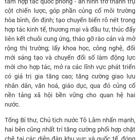
tầm hợp tác quốc phòng - an ninh trở thành trụ
cột chiến lược, góp phần củng cố môi trường
hòa bình, ổn định; tạo chuyển biến rõ nét trong
hợp tác kinh tế, thương mại và đầu tư, thúc đẩy
liên kết chuỗi cung ứng, tháo gỡ rào cản và mở
rộng thị trường; lấy khoa học, công nghệ, đổi
mới sáng tạo và chuyển đổi số làm động lực
mới cho hợp tác, mở ra các lĩnh vực phát triển
có giá trị gia tăng cao; tăng cường giao lưu
nhân dân, văn hoá, giáo dục, qua đó củng cố
nền tảng xã hội bền vững cho quan hệ hai
nước.
Tổng Bí thư, Chủ tịch nước Tô Lâm nhấn mạnh,
hai bên cũng nhất trí tăng cường phối hợp chặt
chẽ tại các diễn đàn khu vực và quốc tế, đóng