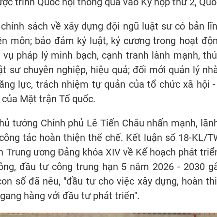
ợc trình Quốc hội thông qua vào Kỳ họp thứ 2, Quố
chính sách về xây dựng đội ngũ luật sư có bản lĩn
ên môn; bảo đảm kỷ luật, kỷ cương trong hoạt độn
ch vụ pháp lý minh bạch, cạnh tranh lành mạnh, th
ật sư chuyên nghiệp, hiệu quả; đổi mới quản lý nh
ăng lực, trách nhiệm tự quản của tổ chức xã hội -
 của Mặt trận Tổ quốc.
Thủ tướng Chính phủ Lê Tiến Châu nhấn mạnh, lãn
công tác hoàn thiện thể chế. Kết luận số 18-KL/T
 Trung ương Đảng khóa XIV về Kế hoạch phát triển k
công, đầu tư công trung hạn 5 năm 2026 - 2030 g
on số đã nêu, "đầu tư cho việc xây dựng, hoàn thi
gang hàng với đầu tư phát triển".