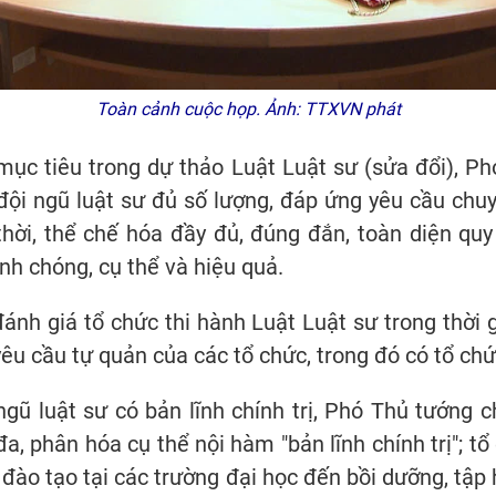
Toàn cảnh cuộc họp. Ảnh: TTXVN phát
mục tiêu trong dự thảo Luật Luật sư (sửa đổi), Ph
đội ngũ luật sư đủ số lượng, đáp ứng yêu cầu ch
hời, thể chế hóa đầy đủ, đúng đắn, toàn diện qu
anh chóng, cụ thể và hiệu quả.
đánh giá tổ chức thi hành Luật Luật sư trong thời 
êu cầu tự quản của các tổ chức, trong đó có tổ chứ
gũ luật sư có bản lĩnh chính trị, Phó Thủ tướng c
đa, phân hóa cụ thể nội hàm "bản lĩnh chính trị"; t
 đào tạo tại các trường đại học đến bồi dưỡng, tập