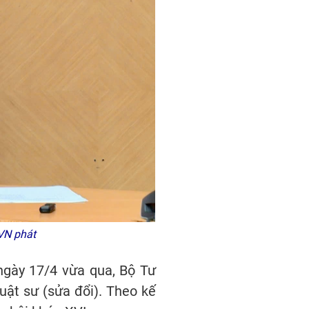
VN phát
ngày 17/4 vừa qua, Bộ Tư
uật sư (sửa đổi). Theo kế