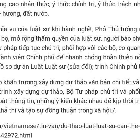
 cao nhận thức, ý thức chính trị, ý thức trách nh
uê hương, đất nước.
hĩa vụ của luật sư khi hành nghề, Phó Thủ tướng
 bộ, mở rộng thẩm quyền của luật sư, người bào ch
pháp tiếp tục chủ trì, phối hợp với các bộ, cơ quan 
hành viên Chính phủ để nhanh chóng hoàn thiện n
hồ sơ dự án Luật Luật sư (sửa đổi); trình Chính phủ
 khẩn trương xây dựng dự thảo văn bản chi tiết v
trình xây dựng dự thảo, Bộ Tư pháp chủ trì và phối
t thông tin, những ý kiến khác nhau để kịp thời tr
ả thi và tạo sự đồng thuận trong xã hội./.
n/vietnamese/tin-van/du-thao-luat-luat-su-can-the
442972.html