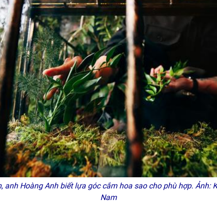
m, anh Hoàng Anh biết lựa góc cắm hoa sao cho phù hợp.
Ảnh: 
Nam