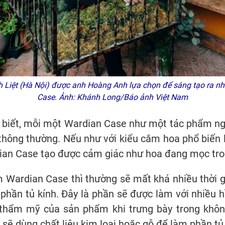
h Liệt (Hà Nội) được anh Hoàng Anh lựa chọn để sáng tạo ra 
Case.
Ảnh: Khánh Long/Báo ảnh Việt Nam
biết, mỗi một Wardian Case như một tác phẩm nghệ
thông thường. Nếu như với kiểu cắm hoa phổ biến 
dian Case tạo được cảm giác như hoa đang mọc tro
Wardian Case thì thường sẽ mất khá nhiều thời gi
 phần tủ kính. Đây là phần sẽ được làm với nhiều 
 thẩm mỹ của sản phẩm khi trưng bày trong khôn
sẽ dùng chất liệu kim loại hoặc gỗ để làm phần tủ 