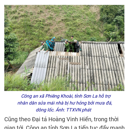
Công an xã Phiêng Khoài, tỉnh Sơn La hỗ trợ
nhân dân sửa mái nhà bị hư hỏng bởi mưa đá,
dông lốc. Ảnh: TTXVN phát
Cũng theo Đại tá Hoàng Vinh Hiển, trong thời
gian tới, Công an tỉnh Sơn La tiếp tục đẩy mạnh