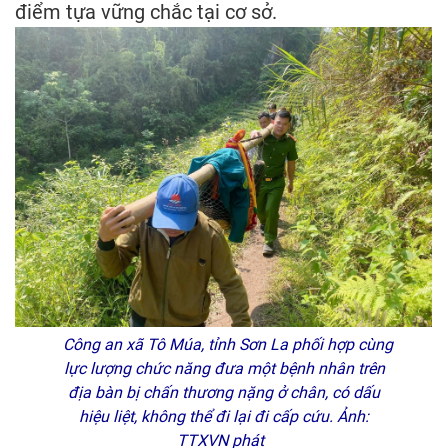
điểm tựa vững chắc tại cơ sở.
Công an xã Tô Múa, tỉnh Sơn La phối hợp cùng
lực lượng chức năng đưa một bệnh nhân trên
địa bàn bị chấn thương nặng ở chân, có dấu
hiệu liệt, không thể đi lại đi cấp cứu. Ảnh:
TTXVN phát