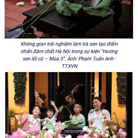
Không gian trải nghiệm làm trà sen tạo điểm
nhấn đậm chất Hà Nội trong sự kiện “Hương
sen lối cũ – Mùa 3”. Ảnh: Phạm Tuấn Anh -
TTXVN