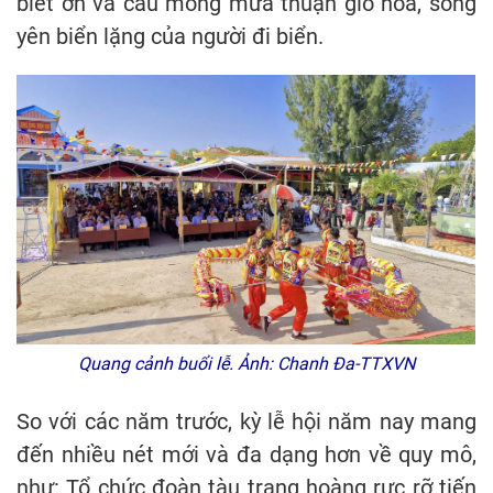
biết ơn và cầu mong mưa thuận gió hòa, sóng
yên biển lặng của người đi biển.
Quang cảnh buổi lễ. Ảnh: Chanh Đa-TTXVN
So với các năm trước, kỳ lễ hội năm nay mang
đến nhiều nét mới và đa dạng hơn về quy mô,
như: Tổ chức đoàn tàu trang hoàng rực rỡ tiến