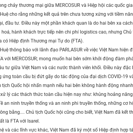
dòng chảy thương mại giữa MERCOSUR và Hiệp hội các quốc gi
 Huệ cho rằng những kết quả trên chưa tương xứng với tiềm nă
ại, đầu tư. Điều này một phần khách quan là do hai bên xa cách 
 hoá, hành khách trực tiếp nên chi phí logistics cao, nhưng Ch
ưa có Hiệp định Thương mại Tự do (FTA).
Huệ thông báo với lãnh đạo PARLASUR về việc Việt Nam hiện đã 
TA với MERCOSUR; mong muốn hai bên sớm khởi động đàm phán 
ầu tư giữa Việt Nam và các nước thành viên khối. Điều này đặc 
g ứng toàn cầu bị đứt gãy do tác động của đại dịch COVID-19 v
Chủ tịch Quốc hội nhấn mạnh nếu hai bên không hành động nhanh 
ác xử lý các thách thức toàn cầu hiện nay như: khủng hoảng nă
 đề an ninh truyền thống và an ninh phi truyền thống, những cơ 
ông bằng.... Chủ tịch Quốc hội cũng cho biết, Việt Nam đã kết 
t là FTA với Isarel.
hệ và các lĩnh vực khác, Việt Nam đã ký một số Hiệp định hợp t