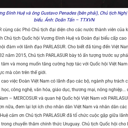
g Đình Huệ và ông Gustavo Penades (bên phải), Chủ tịch Ngh
biểu. Ảnh: Doãn Tấn – TTXVN
cùng các Phó Chủ tịch đại diện cho các nước thành viên của kh
h Chủ tịch Quốc hội Vương Đình Huệ và Đoàn đại biểu cấp cao
 hội đàm với lãnh đạo PARLASUR. Cho biết đã từng đến Việt Na
-132 năm 2015, Chủ tịch PARLASUR bày tỏ ấn tượng trước sự phá
âm và mong muốn tăng cường hợp tác với Quốc hội Việt Nam vì
c mà còn trên thế giới.
ao việc Đoàn Việt Nam có lãnh đạo các bộ, ngành phụ trách c
c, công nghệ, văn hóa, giáo dục, thương mại, nông nghiệp...
 Nam – MERCOSUR và quan hệ Quốc hội Việt Nam với PARLASUR 
ơn nữa, đem lại lợi ích cho nhân dân Việt Nam và nhân dân 
h Huệ cảm ơn Chủ tịch PARLASUR đã tổ chức cuộc gặp giữa lã
 trong chuyến thăm chính thức Uruguay. Chủ tịch Quốc hội cho 