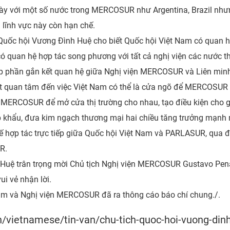
 này với một số nước trong MERCOSUR như Argentina, Brazil n
 lĩnh vực này còn hạn chế.
h Quốc hội Vương Đình Huệ cho biết Quốc hội Việt Nam có quan h
ó có quan hệ hợp tác song phương với tất cả nghị viện các nước
p phần gắn kết quan hệ giữa Nghị viện MERCOSUR và Liên min
t quan tâm đến việc Việt Nam có thể là cửa ngõ để MERCOSUR
MERCOSUR để mở cửa thị trường cho nhau, tạo điều kiện cho 
khẩu, đưa kim ngạch thương mại hai chiều tăng trưởng mạnh mẽ
 hợp tác trực tiếp giữa Quốc hội Việt Nam và PARLASUR, qua đ
UR.
 Huệ trân trọng mời Chủ tịch Nghị viện MERCOSUR Gustavo Pen
ui vẻ nhận lời.
Nam và Nghị viện MERCOSUR đã ra thông cáo báo chí chung./.
n/vietnamese/tin-van/chu-tich-quoc-hoi-vuong-dinh