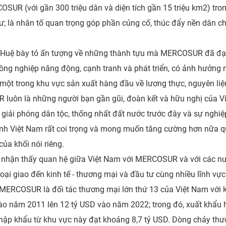
SUR (với gần 300 triệu dân và diện tích gần 15 triệu km2) tron
tư; là nhân tố quan trọng góp phần củng cố, thúc đẩy nền dân ch
h Huệ bày tỏ ấn tượng về những thành tựu mà MERCOSUR đã đạ
 công nghiệp năng động, cạnh tranh và phát triển, có ảnh hưởng n
 là một trong khu vực sản xuất hàng đầu về lương thực, nguyên l
luôn là những người bạn gần gũi, đoàn kết và hữu nghị của Vi
giải phóng dân tộc, thống nhất đất nước trước đây và sự nghiệ
định Việt Nam rất coi trọng và mong muốn tăng cường hơn nữa
ủa khối nói riêng.
g nhận thấy quan hệ giữa Việt Nam với MERCOSUR và với các nư
 ngoại giao đến kinh tế - thương mại và đầu tư cùng nhiều lĩnh vự
p; MERCOSUR là đối tác thương mại lớn thứ 13 của Việt Nam với
vào năm 2011 lên 12 tỷ USD vào năm 2022; trong đó, xuất khẩu ha
hập khẩu từ khu vực này đạt khoảng 8,7 tỷ USD. Dòng chảy t