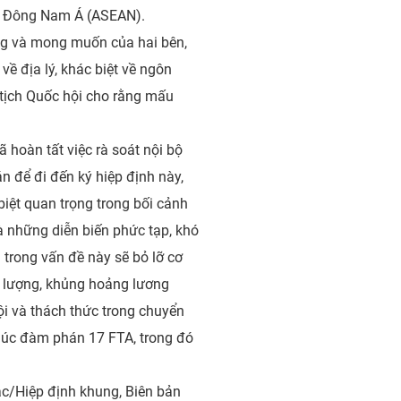
a Đông Nam Á (ASEAN).
ng và mong muốn của hai bên,
về địa lý, khác biệt về ngôn
ủ tịch Quốc hội cho rằng mấu
hoàn tất việc rà soát nội bộ
để đi đến ký hiệp định này,
biệt quan trọng trong bối cảnh
à những diễn biến phức tạp, khó
trong vấn đề này sẽ bỏ lỡ cơ
ng lượng, khủng hoảng lương
hội và thách thức trong chuyển
thúc đàm phán 17 FTA, trong đó
ác/Hiệp định khung, Biên bản