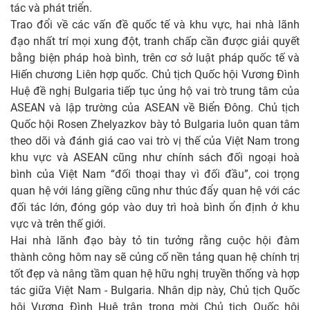
tác và phát triển.
Trao đổi về các vấn đề quốc tế và khu vực, hai nhà lãnh
đạo nhất trí mọi xung đột, tranh chấp cần được giải quyết
bằng biện pháp hoà bình, trên cơ sở luật pháp quốc tế và
Hiến chương Liên hợp quốc. Chủ tịch Quốc hội Vương Đình
Huệ đề nghị Bulgaria tiếp tục ủng hộ vai trò trung tâm của
ASEAN và lập trường của ASEAN về Biển Đông. Chủ tịch
Quốc hội Rosen Zhelyazkov bày tỏ Bulgaria luôn quan tâm
theo dõi và đánh giá cao vai trò vị thế của Việt Nam trong
khu vực và ASEAN cũng như chính sách đối ngoại hoà
bình của Việt Nam “đối thoại thay vì đối đầu”, coi trọng
quan hệ với láng giềng cũng như thúc đẩy quan hệ với các
đối tác lớn, đóng góp vào duy trì hoà bình ổn định ở khu
vực và trên thế giới.
Hai nhà lãnh đạo bày tỏ tin tưởng rằng cuộc hội đàm
thành công hôm nay sẽ củng cố nền tảng quan hệ chính trị
tốt đẹp và nâng tầm quan hệ hữu nghị truyền thống và hợp
tác giữa Việt Nam - Bulgaria. Nhân dịp này, Chủ tịch Quốc
hội Vương Đình Huệ trân trọng mời Chủ tịch Quốc hội