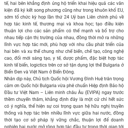
tế, hai bên khẳng định ủng hộ triển khai hiệu quả các văn
kiện đã ký kết song phương cũng như trong khuôn khổ EU,
sớm tổ chức kỳ họp lần thứ 24 Uỷ ban Liên chính phủ về
hợp tác kinh tế, thương mại và khoa học; tạo điều kiện
thuận lợi cho các sản phẩm có thế mạnh và bổ trợ cho
nhau tiếp cận thị trường của nhau, đồng thời mở ra những
lĩnh vực hợp tác mới, phù hợp với nhu cầu phát triển của
hai bên và xu thế chung như chế biến, chế tạo, công nghệ
cao, đổi mới sáng tạo, y tế, dược phẩm, đặc biệt hợp tác
kinh tế biển, logictics trên cơ sở tận dụng lợi thế Bulgaria ở
Biển Đen và Việt Nam ở Biển Đông.
Nhân dịp này, Chủ tịch Quốc hội Vương Đình Huệ trân trọng
cảm ơn Quốc hội Bulgaria vừa phê chuẩn Hiệp định Bảo hộ
Đầu tư Việt Nam – Liên minh châu Âu (EVIPA) ngay trước
thềm chuyến thăm, khẳng định đây là một cử chỉ hết sức
có ý nghĩa, thể hiện sự coi trọng quan hệ hữu nghị truyền
thống và hợp tác trên nhiều lĩnh vực giữa hai nước, đồng
thời tạo cơ sở pháp lý vững chắc, thuận lợi để doanh
nghiệp hai nước mở rộng hợp tác đầu tư trong thời gian tới