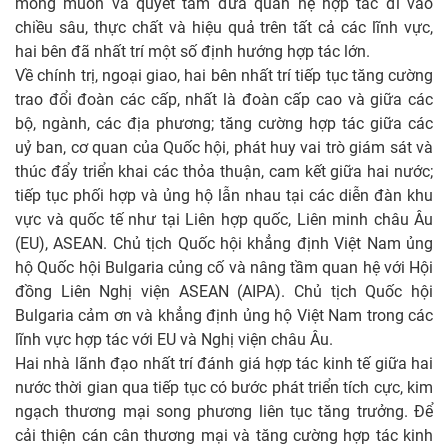
mong muốn và quyết tâm đưa quan hệ hợp tác đi vào
chiều sâu, thực chất và hiệu quả trên tất cả các lĩnh vực,
hai bên đã nhất trí một số định hướng hợp tác lớn.
Về chính trị, ngoại giao, hai bên nhất trí tiếp tục tăng cường
trao đổi đoàn các cấp, nhất là đoàn cấp cao và giữa các
bộ, ngành, các địa phương; tăng cường hợp tác giữa các
uỷ ban, cơ quan của Quốc hội, phát huy vai trò giám sát và
thúc đẩy triển khai các thỏa thuận, cam kết giữa hai nước;
tiếp tục phối hợp và ủng hộ lẫn nhau tại các diễn đàn khu
vực và quốc tế như tại Liên hợp quốc, Liên minh châu Âu
(EU), ASEAN. Chủ tịch Quốc hội khẳng định Việt Nam ủng
hộ Quốc hội Bulgaria củng cố và nâng tầm quan hệ với Hội
đồng Liên Nghị viện ASEAN (AIPA). Chủ tịch Quốc hội
Bulgaria cảm ơn và khẳng định ủng hộ Việt Nam trong các
lĩnh vực hợp tác với EU và Nghị viện châu Âu.
Hai nhà lãnh đạo nhất trí đánh giá hợp tác kinh tế giữa hai
nước thời gian qua tiếp tục có bước phát triển tích cực, kim
ngạch thương mại song phương liên tục tăng trưởng. Để
cải thiện cán cân thương mại và tăng cường hợp tác kinh