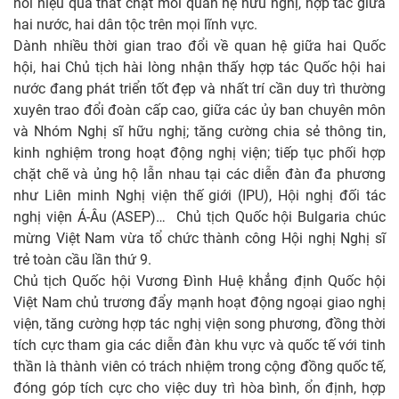
nối hiệu quả thắt chặt mối quan hệ hữu nghị, hợp tác giữa
hai nước, hai dân tộc trên mọi lĩnh vực.
Dành nhiều thời gian trao đổi về quan hệ giữa hai Quốc
hội, hai Chủ tịch hài lòng nhận thấy hợp tác Quốc hội hai
nước đang phát triển tốt đẹp và nhất trí cần duy trì thường
xuyên trao đổi đoàn cấp cao, giữa các ủy ban chuyên môn
và Nhóm Nghị sĩ hữu nghị; tăng cường chia sẻ thông tin,
kinh nghiệm trong hoạt động nghị viện; tiếp tục phối hợp
chặt chẽ và ủng hộ lẫn nhau tại các diễn đàn đa phương
như Liên minh Nghị viện thế giới (IPU), Hội nghị đối tác
nghị viện Á-Âu (ASEP)… Chủ tịch Quốc hội Bulgaria chúc
mừng Việt Nam vừa tổ chức thành công Hội nghị Nghị sĩ
trẻ toàn cầu lần thứ 9.
Chủ tịch Quốc hội Vương Đình Huệ khẳng định Quốc hội
Việt Nam chủ trương đẩy mạnh hoạt động ngoại giao nghị
viện, tăng cường hợp tác nghị viện song phương, đồng thời
tích cực tham gia các diễn đàn khu vực và quốc tế với tinh
thần là thành viên có trách nhiệm trong cộng đồng quốc tế,
đóng góp tích cực cho việc duy trì hòa bình, ổn định, hợp