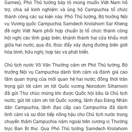
Games), Phó Thủ tướng bày tỏ mong muốn Việt Nam hỗ
trợ, chia sẻ kinh nghiệm và ủng hộ Campuchia tổ chức
thành công các sự kiện này. Phó Thủ tướng, Bộ trưởng Nội
vụ Vương quốc Campuchia Samdech Krolahom Sar Kheng
đề nghị Việt Nam phối hợp chuẩn bị tổ chức thành công
hội nghị các tỉnh giáp biên; khánh thành hai cửa khẩu mới
giữa hai nước, qua đó, thúc đẩy xây dựng đường biên giới
hòa bình, hữu nghị, hợp tác và phát triển.
Chủ tịch nước Võ Văn Thưởng cảm ơn Phó Thủ tướng, Bộ
trưởng Nội vụ Campuchia dành tình cảm và đánh giá cao
tầm quan trọng của mối quan hệ hai nước; đồng thời trân
trọng gửi lời cảm ơn tới Quốc vương Norodom Sihamoni
đã gửi Thư chúc mừng khi được Quốc hội bầu là Chủ tịch
nước; gửi lời cảm ơn tới Quốc vương, lãnh đạo Đảng Nhân
dân Campuchia, lãnh đạo cấp cao Campuchia đã dành
tình cảm và sự đón tiếp nồng hậu cho Chủ tịch nước trong
chuyến thăm Campuchia năm ngoái trên cương vị Thường
trực Ban Bí thư. Qua Phó Thủ tướng Samdech Krolahom