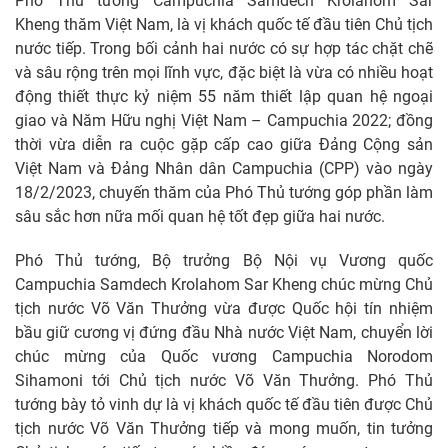
Phó Thủ tướng Campuchia Samdech Krolahom Sar
Kheng thăm Việt Nam, là vị khách quốc tế đầu tiên Chủ tịch
nước tiếp. Trong bối cảnh hai nước có sự hợp tác chặt chẽ
và sâu rộng trên mọi lĩnh vực, đặc biệt là vừa có nhiều hoạt
động thiết thực kỷ niệm 55 năm thiết lập quan hệ ngoại
giao và Năm Hữu nghị Việt Nam – Campuchia 2022; đồng
thời vừa diễn ra cuộc gặp cấp cao giữa Đảng Cộng sản
Việt Nam và Đảng Nhân dân Campuchia (CPP) vào ngày
18/2/2023, chuyến thăm của Phó Thủ tướng góp phần làm
sâu sắc hơn nữa mối quan hệ tốt đẹp giữa hai nước.
Phó Thủ tướng, Bộ trưởng Bộ Nội vụ Vương quốc
Campuchia Samdech Krolahom Sar Kheng chúc mừng Chủ
tịch nước Võ Văn Thưởng vừa được Quốc hội tín nhiệm
bầu giữ cương vị đứng đầu Nhà nước Việt Nam, chuyển lời
chúc mừng của Quốc vương Campuchia Norodom
Sihamoni tới Chủ tịch nước Võ Văn Thưởng. Phó Thủ
tướng bày tỏ vinh dự là vị khách quốc tế đầu tiên được Chủ
tịch nước Võ Văn Thưởng tiếp và mong muốn, tin tưởng