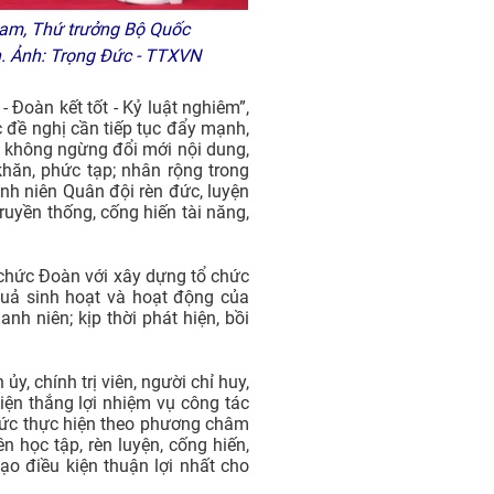
am, Thứ trưởng Bộ Quốc
n. Ảnh: Trọng Đức - TTXVN
 Đoàn kết tốt - Kỷ luật nghiêm”,
ớc đề nghị cần tiếp tục đẩy mạnh,
 không ngừng đổi mới nội dung,
hăn, phức tạp; nhân rộng trong
nh niên Quân đội rèn đức, luyện
ruyền thống, cống hiến tài năng,
 chức Đoàn với xây dựng tổ chức
quả sinh hoạt và hoạt động của
nh niên; kịp thời phát hiện, bồi
y, chính trị viên, người chỉ huy,
iện thắng lợi nhiệm vụ công tác
chức thực hiện theo phương châm
ên học tập, rèn luyện, cống hiến,
ạo điều kiện thuận lợi nhất cho