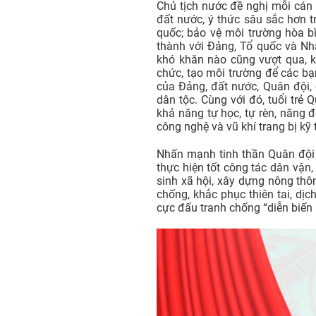
Chủ tịch nước đề nghị mỗi cán 
đất nước, ý thức sâu sắc hơn 
quốc; bảo vệ môi trường hòa bì
thành với Đảng, Tổ quốc và Nhâ
khó khăn nào cũng vượt qua, k
chức, tạo môi trường để các bạ
của Đảng, đất nước, Quân đội,
dân tộc. Cùng với đó, tuổi trẻ
khả năng tự học, tự rèn, năng 
công nghệ và vũ khí trang bị kỹ
Nhấn mạnh tinh thần Quân đội 
thực hiện tốt công tác dân vận
sinh xã hội, xây dựng nông thô
chống, khắc phục thiên tai, dịc
cực đấu tranh chống “diễn biến h