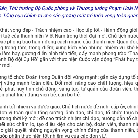
ản, Thứ trưởng Bộ Quốc phòng và Thượng tướng Phạm Hoài N
 Tổng cục Chính trị cho các gương mặt trẻ triển vọng toàn quâ
hát vọng đẹp - Trách nhiệm cao - Học tập tốt - Hành động giỏi -
trí tuệ của thanh niên Việt Nam trong thời đại mới. Chủ tịch nư
 các phong trào hành động cách mạng của thanh niên Quân đội;
g trọng tâm, trọng điểm; xung kích vào những nhiệm vụ khó k
h làm hay, gương điển hình tiên tiến; đẩy mạnh phong trào “Tha
danh Bộ đội Cụ Hồ” gắn với thực hiện Cuộc vận động “Phát huy t
ỳ mới.
y dựng tổ chức Đoàn trong Quân đội vững mạnh; gắn xây dựng tổ
ị vững mạnh toàn diện. Đổi mới, nâng cao chất lượng, hiệu 
ẻ, phát huy tính chủ động, sáng tạo, tự quản của đoàn viên, tha
 phát triển đảng viên trẻ, cán bộ trẻ.
h tốt nhiệm vụ được giao, Chủ tịch nước đề nghị cấp ủy, chính ủ
 đơn vị toàn quân tăng cường lãnh đạo, chỉ đạo, tổ chức thực h
trong thời kỳ mới; đề cao trách nhiệm chỉ đạo, hướng dẫn tổ 
 hết sức chăm lo, tạo điều kiện cho cán bộ, đoàn viên, thanh ni
lo giải quyết những nguyện vọng chính đáng của thanh niên, t
góp phần thực hiện tốt nhiệm vụ của các đơn vị./.