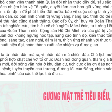
bộ, đoàn viên thanh niên Quân đội nhận thức đầy đủ, sâu sắc g
trách nhiệm bảo vệ Tổ quốc, quyết tâm cao hơn giữ vững chủ q
nh, ổn định để phát triển đất nước, bảo vệ cuộc sống bình yê
n dân, có bản lĩnh chính trị vững vàng, năng lực, trình độ đ
ẻ thù nào cũng đánh thắng. Các cấp ủy, chỉ huy và Đoàn Tha
n trẻ nghiên cứu, tìm hiểu về chủ nghĩa Mác-Lênin, tư tưởng Hồ
 của Đoàn Thanh niên Cộng sản Hồ Chí Minh và các giá trị vă
 Quân đội không ngừng học tập, nâng cao trình độ, kiến thức t
động, sáng tạo, dám nghĩ, dám làm, thích ứng nhanh với thực ti
 thuật hiện đại, hoàn thành xuất sắc nhiệm vụ được giao.
ta từ nhân dân mà ra, vì nhân dân mà chiến đấu, Chủ tịch nư
, phối hợp chặt chẽ với tổ chức Đoàn nơi đóng quân, tham gia t
n mới, đời sống văn hóa ở khu dân cư, tích cực đền ơn đáp ngh
h bệnh; tuyên truyền chủ trương, đường lối của Đảng, chính sá
òa bình” của các thế lực thù địch...