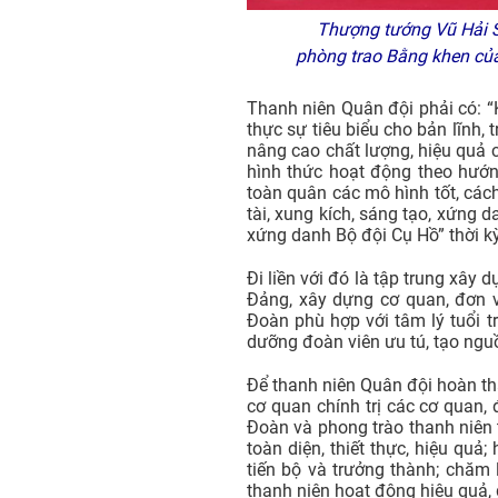
Thượng tướng Vũ Hải S
phòng trao Bằng khen của
Thanh niên Quân đội phải có: “K
thực sự tiêu biểu cho bản lĩnh, 
nâng cao chất lượng, hiệu quả
hình thức hoạt động theo hướn
toàn quân các mô hình tốt, các
tài, xung kích, sáng tạo, xứng 
xứng danh Bộ đội Cụ Hồ” thời k
Đi liền với đó là tập trung xâ
Đảng, xây dựng cơ quan, đơn v
Đoàn phù hợp với tâm lý tuổi tr
dưỡng đoàn viên ưu tú, tạo nguồn
Để thanh niên Quân đội hoàn thàn
cơ quan chính trị các cơ quan,
Đoàn và phong trào thanh niên 
toàn diện, thiết thực, hiệu quả;
tiến bộ và trưởng thành; chăm 
thanh niên hoạt động hiệu quả, 