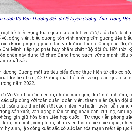
h nước Võ Văn Thưởng đến dự lễ tuyên dương. Ảnh: Trọng Đức
 mặt trẻ triển vọng toàn quân là danh hiệu được tổ chức bìn
vũ, động viên, biểu dương, tôn vinh những tấm gương tiêu biểu
nh niên không ngừng phấn đấu và trưởng thành. Cũng qua đó, đ
Chí Minh, tiếp tục phát huy phẩm chất “Bộ đội Cụ Hồ” thời k
góp phần xây dựng tổ chức Đảng trong sạch, vững mạnh tiêu b
ạnh xuất sắc...
n dương Gương mặt trẻ tiêu biểu được thực hiện từ cấp cơ sở,
t trẻ tiêu biểu, 43 Gương mặt trẻ triển vọng toàn quân cùng
 trong năm 2022.
h nước Võ Văn Thưởng nêu rõ, những năm qua, dưới sự lãnh đạo, 
y các cấp cùng với toàn quân, đoàn viên, thanh niên Quân đội
ích, sáng tạo thực hiện tốt các nhiệm vụ huấn luyện, sẵn sàng
 động sản xuất, vận động quần chúng nhân dân, cứu hộ, cứu nạ
hòng, gìn giữ hòa bình Liên hợp quốc... Từ thực tiễn phong trà
 làm, mô hình, công trình, phần việc thanh niên hiệu quả; nhiều
 hy sinh, lập công xuất sắc có sức lan tỏa mạnh mẽ; tiếp tục