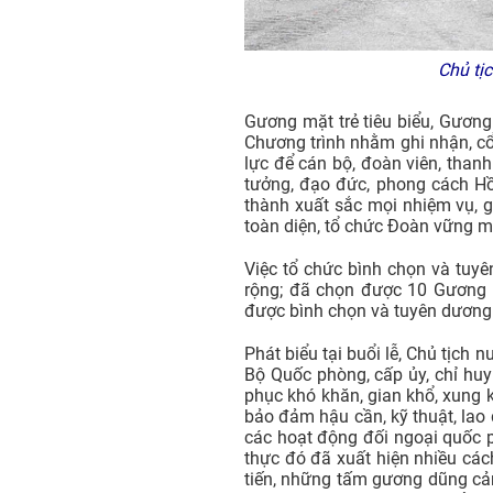
Chủ tịc
Gương mặt trẻ tiêu biểu, Gương
Chương trình nhằm ghi nhận, cổ 
lực để cán bộ, đoàn viên, tha
tưởng, đạo đức, phong cách Hồ 
thành xuất sắc mọi nhiệm vụ, 
toàn diện, tổ chức Đoàn vững m
Việc tổ chức bình chọn và tuyê
rộng; đã chọn được 10 Gương mặ
được bình chọn và tuyên dương
Phát biểu tại buổi lễ, Chủ tịc
Bộ Quốc phòng, cấp ủy, chỉ hu
phục khó khăn, gian khổ, xung k
bảo đảm hậu cần, kỹ thuật, lao
các hoạt động đối ngoại quốc p
thực đó đã xuất hiện nhiều cách
tiến, những tấm gương dũng cảm