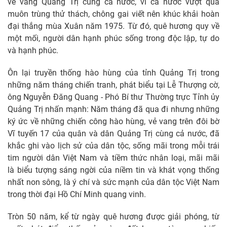
vẻ vang Quảng Trị cùng cả nước, vì cả nước vượt qua
muôn trùng thử thách, chông gai viết nên khúc khải hoàn
đại thắng mùa Xuân năm 1975. Từ đó, quê hương quy về
một mối, người dân hạnh phúc sống trong độc lập, tự do
và hạnh phúc.
Ôn lại truyền thống hào hùng của tỉnh Quảng Trị trong
những năm tháng chiến tranh, phát biểu tại Lễ Thượng cờ,
ông Nguyễn Đăng Quang - Phó Bí thư Thường trực Tỉnh ủy
Quảng Trị
nhấn mạnh: Năm tháng đã qua đi nhưng những
ký ức về những chiến công hào hùng, vẻ vang trên đôi bờ
Vĩ tuyến 17 của quân và dân Quảng Trị cùng cả nước, đã
khắc ghi vào lịch sử của dân tộc, sống mãi trong mỗi trái
tim người dân Việt Nam và tiềm thức nhân loại, mãi mãi
là biểu tượng sáng ngời của niềm tin và khát vọng thống
nhất non sông, là ý chí và sức mạnh của dân tộc Việt Nam
trong thời đại Hồ Chí Minh quang vinh.
Tròn 50 năm, kể từ ngày quê hương được giải phóng, từ