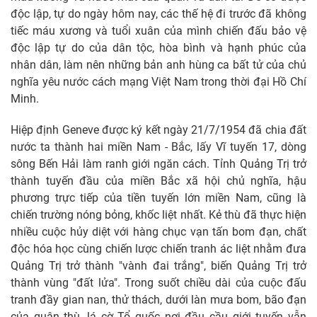
độc lập, tự do ngày hôm nay, các thế hệ đi trước đã không
tiếc máu xương và tuổi xuân của mình chiến đấu bảo vệ
độc lập tự do của dân tộc, hòa bình và hạnh phúc của
nhân dân, làm nên những bản anh hùng ca bất tử của chủ
nghĩa yêu nước cách mạng Việt Nam trong thời đại Hồ Chí
Minh.
Hiệp định Geneve được ký kết ngày 21/7/1954 đã chia đất
nước ta thành hai miền Nam - Bắc, lấy Vĩ tuyến 17, dòng
sông Bến Hải làm ranh giới ngăn cách. Tỉnh Quảng Trị trở
thành tuyến đầu của miền Bắc xã hội chủ nghĩa, hậu
phương trực tiếp của tiền tuyến lớn miền Nam, cũng là
chiến trường nóng bỏng, khốc liệt nhất. Kẻ thù đã thực hiện
nhiều cuộc hủy diệt với hàng chục vạn tấn bom đạn, chất
độc hóa học cùng chiến lược chiến tranh ác liệt nhằm đưa
Quảng Trị trở thành "vành đai trắng", biến Quảng Trị trở
thành vùng "đất lửa". Trong suốt chiều dài của cuộc đấu
tranh đầy gian nan, thử thách, dưới làn mưa bom, bão đạn
của quân thù, lá cờ Tổ quốc nơi đầu cầu giới tuyến vẫn