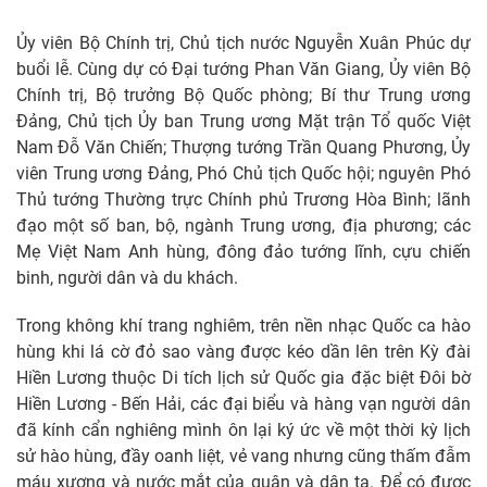
Ủy viên Bộ Chính trị, Chủ tịch nước Nguyễn Xuân Phúc dự
buổi lễ. Cùng dự có Đại tướng Phan Văn Giang, Ủy viên Bộ
Chính trị, Bộ trưởng Bộ Quốc phòng; Bí thư Trung ương
Đảng, Chủ tịch Ủy ban Trung ương Mặt trận Tổ quốc Việt
Nam Đỗ Văn Chiến; Thượng tướng Trần Quang Phương, Ủy
viên Trung ương Đảng, Phó Chủ tịch Quốc hội; nguyên Phó
Thủ tướng Thường trực Chính phủ Trương Hòa Bình; lãnh
đạo một số ban, bộ, ngành Trung ương, địa phương; các
Mẹ Việt Nam Anh hùng, đông đảo tướng lĩnh, cựu chiến
binh, người dân và du khách.
Trong không khí trang nghiêm, trên nền nhạc Quốc ca hào
hùng khi lá cờ đỏ sao vàng được kéo dần lên trên Kỳ đài
Hiền Lương thuộc Di tích lịch sử Quốc gia đặc biệt Đôi bờ
Hiền Lương - Bến Hải, các đại biểu và hàng vạn người dân
đã kính cẩn nghiêng mình ôn lại ký ức về một thời kỳ lịch
sử hào hùng, đầy oanh liệt, vẻ vang nhưng cũng thấm đẫm
máu xương và nước mắt của quân và dân ta. Để có được