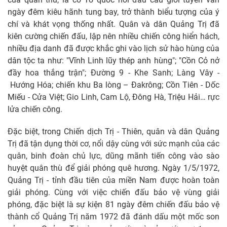
ngày đêm kiêu hãnh tung bay, trở thành biểu tượng của ý
chí và khát vọng thống nhất. Quân và dân Quảng Trị đã
kiên cường chiến đấu, lập nên nhiều chiến công hiển hách,
nhiều địa danh đã được khắc ghi vào lịch sử hào hùng của
dân tộc ta như: "Vĩnh Linh lũy thép anh hùng"; "Cồn Cỏ nở
đầy hoa thắng trận"; Đường 9 - Khe Sanh; Làng Vây -
Hướng Hóa; chiến khu Ba lòng – Đakrông; Cồn Tiên - Dốc
Miếu - Cửa Việt; Gio Linh, Cam Lộ, Đông Hà, Triệu Hải… rực
lửa chiến công.
Đặc biệt, trong Chiến dịch Trị - Thiên, quân và dân Quảng
Trị đã tận dụng thời cơ, nổi dậy cùng với sức mạnh của các
quân, binh đoàn chủ lực, dũng mãnh tiến công vào sào
huyệt quân thù để giải phóng quê hương. Ngày 1/5/1972,
Quảng Trị - tỉnh đầu tiên của miền Nam được hoàn toàn
giải phóng. Cùng với việc chiến đấu bảo vệ vùng giải
phóng, đặc biệt là sự kiện 81 ngày đêm chiến đấu bảo vệ
thành cổ Quảng Trị năm 1972 đã đánh dấu một mốc son