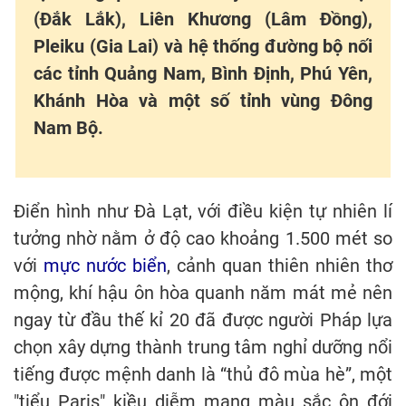
(Đắk Lắk), Liên Khương (Lâm Đồng),
Pleiku (Gia Lai) và hệ thống đường bộ nối
các tỉnh Quảng Nam, Bình Định, Phú Yên,
Khánh Hòa và một số tỉnh vùng Đông
Nam Bộ.
Điển hình như Đà Lạt, với điều kiện tự nhiên lí
tưởng nhờ nằm ở độ cao khoảng 1.500 mét so
với
mực nước biển
, cảnh quan thiên nhiên thơ
mộng, khí hậu ôn hòa quanh năm mát mẻ nên
ngay từ đầu thế kỉ 20 đã được người Pháp lựa
chọn xây dựng thành trung tâm nghỉ dưỡng nổi
tiếng được mệnh danh là “thủ đô mùa hè”, một
"tiểu Paris" kiều diễm mang màu sắc ôn đới