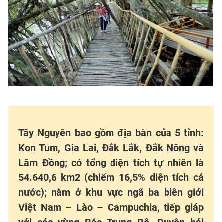
Tây Nguyên bao gồm địa bàn của 5 tỉnh:
Kon Tum, Gia Lai, Đắk Lắk, Đắk Nông và
Lâm Đồng; có tổng diện tích tự nhiên là
54.640,6 km2 (chiếm 16,5% diện tích cả
nước); nằm ở khu vực ngã ba biên giới
Việt Nam – Lào – Campuchia, tiếp giáp
với các vùng Bắc Trung Bộ, Duyên hải