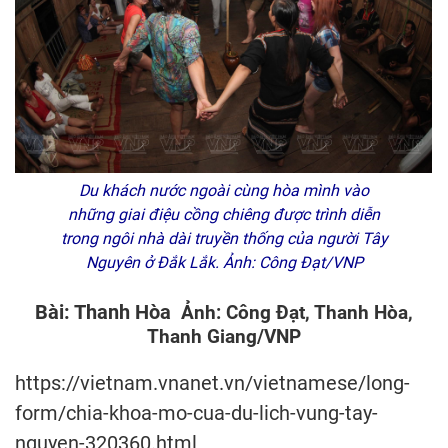
Du khách nước ngoài cùng hòa mình vào
những giai điệu cồng chiêng được trình diễn
trong ngôi nhà dài truyền thống của người Tây
Nguyên ở Đắk Lắk. Ảnh: Công Đạt/VNP
Bài: Thanh Hòa
Ảnh: Công Đạt, Thanh Hòa,
Thanh Giang/VNP
https://vietnam.vnanet.vn/vietnamese/long-
form/chia-khoa-mo-cua-du-lich-vung-tay-
nguyen-320360.html