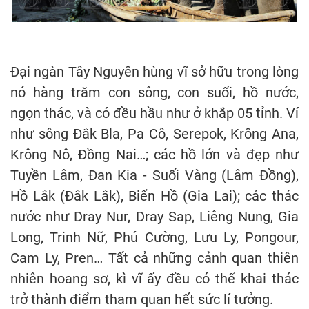
Đại ngàn Tây Nguyên hùng vĩ sở hữu trong lòng
nó hàng trăm con sông, con suối, hồ nước,
ngọn thác, và có đều hầu như ở khắp 05 tỉnh. Ví
như sông Đắk Bla, Pa Cô, Serepok, Krông Ana,
Krông Nô, Đồng Nai…; các hồ lớn và đẹp như
Tuyền Lâm, Đan Kia - Suối Vàng (Lâm Đồng),
Hồ Lắk (Đắk Lắk), Biển Hồ (Gia Lai); các thác
nước như Dray Nur, Dray Sap, Liêng Nung, Gia
Long, Trinh Nữ, Phú Cường, Lưu Ly, Pongour,
Cam Ly, Pren… Tất cả những cảnh quan thiên
nhiên hoang sơ, kì vĩ ấy đều có thể khai thác
trở thành điểm tham quan hết sức lí tưởng.