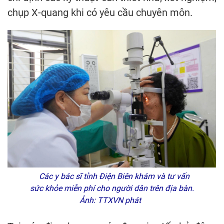
chụp X-quang khi có yêu cầu chuyên môn.
Các y bác sĩ tỉnh Điện Biên khám và tư vấn
sức khỏe miễn phí cho người dân trên địa bàn.
Ảnh: TTXVN phát