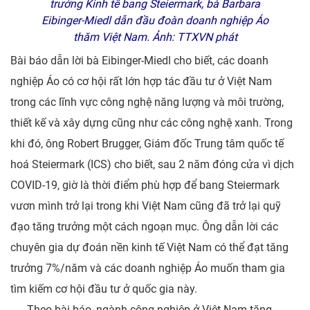
trưởng Kinh tế bang Steiermark, bà Barbara
Eibinger-Miedl dẫn đầu đoàn doanh nghiệp Áo
thăm Việt Nam. Ảnh: TTXVN phát
Bài báo dẫn lời bà Eibinger-Miedl cho biết, các doanh
nghiệp Áo có cơ hội rất lớn hợp tác đầu tư ở Việt Nam
trong các lĩnh vực công nghệ năng lượng và môi trường,
thiết kế và xây dựng cũng như các công nghệ xanh. Trong
khi đó, ông Robert Brugger, Giám đốc Trung tâm quốc tế
hoá Steiermark (ICS) cho biết, sau 2 năm đóng cửa vì dịch
COVID-19, giờ là thời điểm phù hợp để bang Steiermark
vươn mình trở lại trong khi Việt Nam cũng đã trở lại quỹ
đạo tăng trưởng một cách ngoạn mục. Ông dẫn lời các
chuyên gia dự đoán nền kinh tế Việt Nam có thể đạt tăng
trưởng 7%/năm và các doanh nghiệp Áo muốn tham gia
tìm kiếm cơ hội đầu tư ở quốc gia này.
Theo bài báo, ngành công nghiệp ở Việt Nam tăng