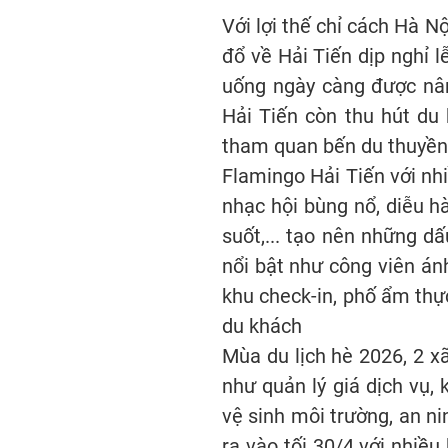
Với lợi thế chỉ cách Hà Nộ
đổ về Hải Tiến dịp nghỉ 
uống ngày càng được nân
Hải Tiến còn thu hút du 
tham quan bến du thuyề
Flamingo Hải Tiến với nh
nhạc hội bùng nổ, diễu hà
suốt,... tạo nên những d
nổi bật như công viên ánh
khu check-in, phố ẩm thực
du khách
Mùa du lịch hè 2026, 2 x
như quản lý giá dịch vụ,
vệ sinh môi trường, an ni
ra vào tối 30/4 với nhiề