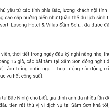
 yếu từ các tỉnh phía Bắc, lượng khách nội tỉnh 
ng cao cấp hướng biển như Quần thể du lịch sinh 
esort, Lasong Hotel & Villas Sầm Sơn... đã được đặ
iên, thời tiết trong ngày đầu kỳ nghỉ nắng nhẹ, t
khoảng 16 giờ, các bãi tắm tại Sầm Sơn đông nghịt 
hế, tắm tráng nước ngọt… hoạt động sôi động; c
c vụ hết công suất.
từ Bắc Ninh) cho biết, gia đình anh đã nhiều lần 
ầu tiên rất thú vị vì dịch vụ tại Sầm Sơn khá tốt,