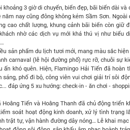
i khoảng 3 giờ di chuyển, biển đẹp, bãi biển dài và 
lễ năm nay cũng đông không kém Sầm Sơn. Ngoài dị
g cao chất lượng, khung cảnh bãi biển còn giữ đ
khách nhờ các dịch vụ mới khá thú vị như biểu di
n…
iều sản phẩm du lịch tươi mới, mang màu sắc hiện
nh carnaval (lễ hội đường phố) rực rỡ, chuỗi sự k
ấu ấn khó quên. Hiện, Flamingo Hải Tiến đã hoàn th
 sáng, phố đi bộ, công viên vui chơi giải trí sôi 
... đáp ứng 5 xu hướng: check-in - ăn chơi - shoppin
ã Hoằng Tiến và Hoằng Thanh đã chủ động triển k
 kiểm soát hoạt động kinh doanh, xử lý tình trạng 
nh trật tự, vận hành đường dây nóng… Lễ khai mạc 
u hoạt động sôi động, sân khấu âm nhạc hoành trá