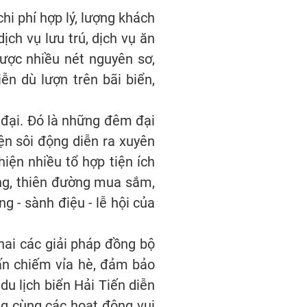
chi phí hợp lý, lượng khách
ch vụ lưu trú, dịch vụ ăn
ược nhiều nét nguyên sơ,
ễn dù lượn trên bãi biển,
 đại. Đó là những đêm đại
iện sôi động diễn ra xuyên
iện nhiều tổ hợp tiện ích
động, thiên đường mua sắm,
g - sành điệu - lễ hội của
hai các giải pháp đồng bộ
lấn chiếm vỉa hè, đảm bảo
du lịch biển Hải Tiến diễn
ng cùng các hoạt động vui