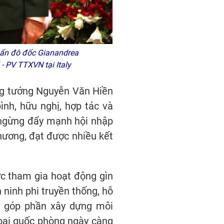
ẩn đô đốc Gianandrea
 - PV TTXVN tại Italy
ợng tướng Nguyễn Văn Hiền
ình, hữu nghị, hợp tác và
 ngừng đẩy mạnh hội nhập
hương, đạt được nhiều kết
c tham gia hoạt động gìn
 ninh phi truyền thống, hỗ
ó góp phần xây dựng môi
ngoại quốc phòng ngày càng