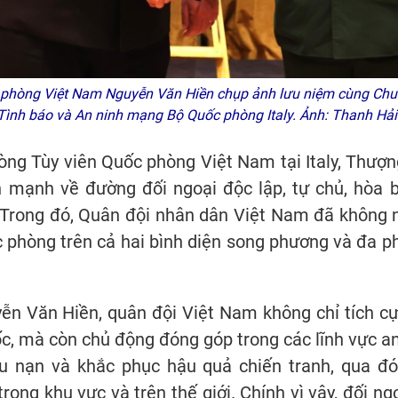
phòng Việt Nam Nguyễn Văn Hiền chụp ảnh lưu niệm cùng Chu
h Tình báo và An ninh mạng Bộ Quốc phòng Italy. Ảnh: Thanh Hải
hòng Tùy viên Quốc phòng Việt Nam tại Italy, Thư
 mạnh về đường đối ngoại độc lập, tự chủ, hòa b
. Trong đó, Quân đội nhân dân Việt Nam đã không
c phòng trên cả hai bình diện song phương và đa p
n Văn Hiền, quân đội Việt Nam không chỉ tích cự
c, mà còn chủ động đóng góp trong các lĩnh vực an
ứu nạn và khắc phục hậu quả chiến tranh, qua đ
trong khu vực và trên thế giới. Chính vì vậy, đối 