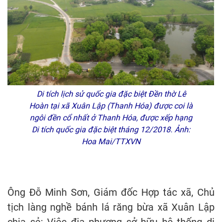
Di tích lịch sử quốc gia đặc biệt Đền thờ Lê
Hoàn tại xã Xuân Lập (Thanh Hóa) được coi là
ngôi đền cổ nhất ở Thanh Hóa, được xếp hạng
Di tích quốc gia đặc biệt tháng 12/2018. Ảnh:
Hoa Mai/TTXVN
Ông Đỗ Minh Sơn, Giám đốc Hợp tác xã, Chủ
tịch làng nghề bánh lá răng bừa xã Xuân Lập
chia sẻ: Việc địa phương sở hữu hệ thống di