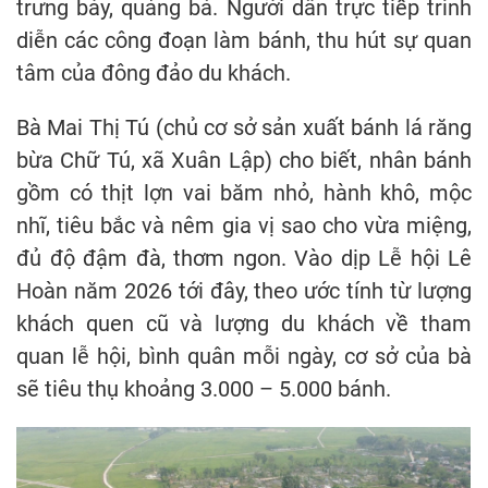
trưng bày, quảng bá. Người dân trực tiếp trình
diễn các công đoạn làm bánh, thu hút sự quan
tâm của đông đảo du khách.
Bà Mai Thị Tú (chủ cơ sở sản xuất bánh lá răng
bừa Chữ Tú, xã Xuân Lập) cho biết, nhân bánh
gồm có thịt lợn vai băm nhỏ, hành khô, mộc
nhĩ, tiêu bắc và nêm gia vị sao cho vừa miệng,
đủ độ đậm đà, thơm ngon. Vào dịp Lễ hội Lê
Hoàn năm 2026 tới đây, theo ước tính từ lượng
khách quen cũ và lượng du khách về tham
quan lễ hội, bình quân mỗi ngày, cơ sở của bà
sẽ tiêu thụ khoảng 3.000 – 5.000 bánh.