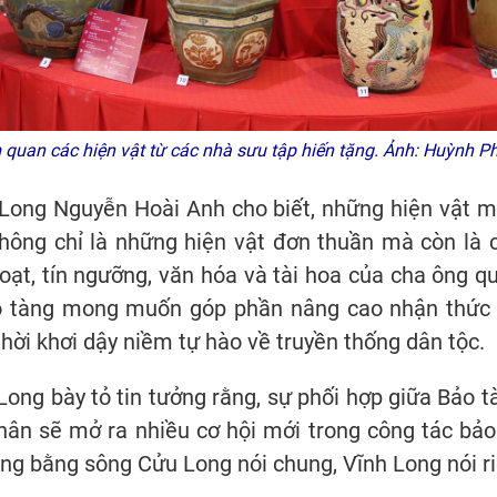
quan các hiện vật từ các nhà sưu tập hiến tặng. Ảnh: Huỳnh 
ong Nguyễn Hoài Anh cho biết, những hiện vật mà
hông chỉ là những hiện vật đơn thuần mà còn là 
ạt, tín ngưỡng, văn hóa và tài hoa của cha ông qu
o tàng mong muốn góp phần nâng cao nhận thức 
thời khơi dậy niềm tự hào về truyền thống dân tộc.
ong bày tỏ tin tưởng rằng, sự phối hợp giữa Bảo t
hân sẽ mở ra nhiều cơ hội mới trong công tác bảo t
ng bằng sông Cửu Long nói chung, Vĩnh Long nói r