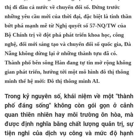
thị đi đầu cả nước về chuyển đổi số. Đứng trước
những yêu cầu mới của thời đại, đặc biệt là tinh thần
bứt phá mạnh mẽ từ Nghị quyết số 57-NQ/TW của
Bộ Chính trị về đột phá phát triển khoa học, công
nghệ, đổi mới sáng tạo và chuyển đổi số quốc gia, Đà
Nẵng không dừng lại ở những thành tựu đã có.
Thành phố bên sông Hàn đang tự tin mở rộng không
gian phát triển, hướng tới một mô hình đô thị thông
minh thế hệ mới: Đô thị thông minh AI.
Trong kỷ nguyên số, khái niệm về một "thành
phố đáng sống" không còn gói gọn ở cảnh
quan thiên nhiên hay môi trường ôn hòa, mà
được định nghĩa bằng chất lượng quản trị, sự
tiện nghi của dịch vụ công và mức độ hạnh