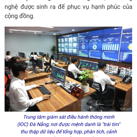
nghệ được sinh ra để phục vụ hạnh phúc của
cộng đồng.
Trung tâm giám sát điều hành thông minh
(IOC) Đà Nẵng; nơi được mệnh danh là "trái tim"
thu thập dữ liệu để tổng hợp, phân tích, cảnh