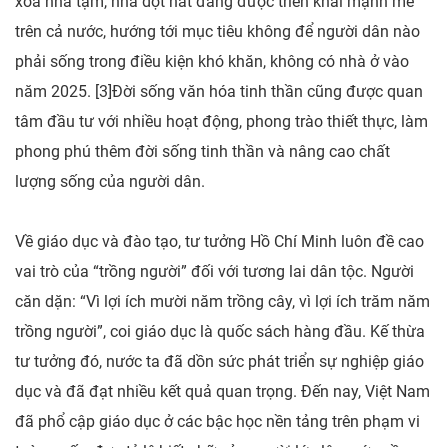
xóa nhà tạm, nhà dột nát đang được triển khai mạnh mẽ
trên cả nước, hướng tới mục tiêu không để người dân nào
phải sống trong điều kiện khó khăn, không có nhà ở vào
năm 2025. [3]Đời sống văn hóa tinh thần cũng được quan
tâm đầu tư với nhiều hoạt động, phong trào thiết thực, làm
phong phú thêm đời sống tinh thần và nâng cao chất
lượng sống của người dân.
Về giáo dục và đào tạo, tư tưởng Hồ Chí Minh luôn đề cao
vai trò của “trồng người” đối với tương lai dân tộc. Người
căn dặn: “Vì lợi ích mười năm trồng cây, vì lợi ích trăm năm
trồng người”, coi giáo dục là quốc sách hàng đầu. Kế thừa
tư tưởng đó, nước ta đã dồn sức phát triển sự nghiệp giáo
dục và đã đạt nhiều kết quả quan trọng. Đến nay, Việt Nam
đã phổ cập giáo dục ở các bậc học nền tảng trên phạm vi