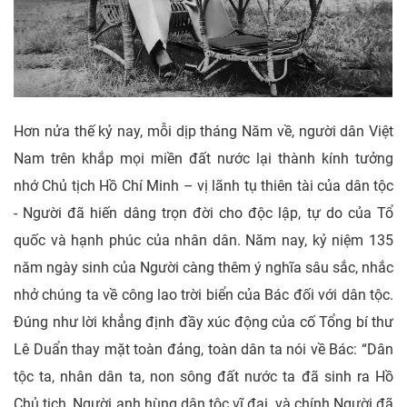
Hơn nửa thế kỷ nay, mỗi dịp tháng Năm về, người dân Việt
Nam trên khắp mọi miền đất nước lại thành kính tưởng
nhớ Chủ tịch Hồ Chí Minh – vị lãnh tụ thiên tài của dân tộc
- Người đã hiến dâng trọn đời cho độc lập, tự do của Tổ
quốc và hạnh phúc của nhân dân. Năm nay, kỷ niệm 135
năm ngày sinh của Người càng thêm ý nghĩa sâu sắc, nhắc
nhở chúng ta về công lao trời biển của Bác đối với dân tộc.
Đúng như lời khẳng định đầy xúc động của cố Tổng bí thư
Lê Duẩn thay mặt toàn đảng, toàn dân ta nói về Bác: “Dân
tộc ta, nhân dân ta, non sông đất nước ta đã sinh ra Hồ
Chủ tịch, Người anh hùng dân tộc vĩ đại, và chính Người đã