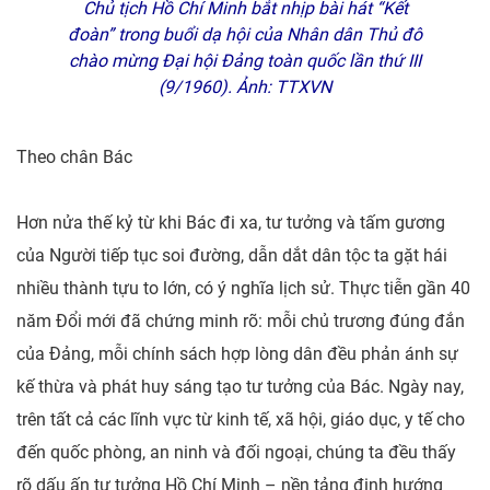
Chủ tịch Hồ Chí Minh bắt nhịp bài hát “Kết
đoàn” trong buổi dạ hội của Nhân dân Thủ đô
chào mừng Đại hội Đảng toàn quốc lần thứ III
(9/1960). Ảnh: TTXVN
Theo chân Bác
Hơn nửa thế kỷ từ khi Bác đi xa, tư tưởng và tấm gương
của Người tiếp tục soi đường, dẫn dắt dân tộc ta gặt hái
nhiều thành tựu to lớn, có ý nghĩa lịch sử. Thực tiễn gần 40
năm Đổi mới đã chứng minh rõ: mỗi chủ trương đúng đắn
của Đảng, mỗi chính sách hợp lòng dân đều phản ánh sự
kế thừa và phát huy sáng tạo tư tưởng của Bác. Ngày nay,
trên tất cả các lĩnh vực từ kinh tế, xã hội, giáo dục, y tế cho
đến quốc phòng, an ninh và đối ngoại, chúng ta đều thấy
rõ dấu ấn tư tưởng Hồ Chí Minh – nền tảng định hướng