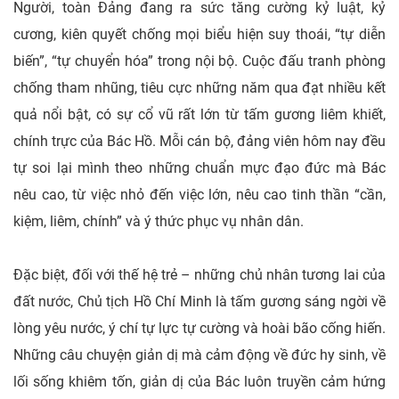
Người, toàn Đảng đang ra sức tăng cường kỷ luật, kỷ
cương, kiên quyết chống mọi biểu hiện suy thoái, “tự diễn
biến”, “tự chuyển hóa” trong nội bộ. Cuộc đấu tranh phòng
chống tham nhũng, tiêu cực những năm qua đạt nhiều kết
quả nổi bật, có sự cổ vũ rất lớn từ tấm gương liêm khiết,
chính trực của Bác Hồ. Mỗi cán bộ, đảng viên hôm nay đều
tự soi lại mình theo những chuẩn mực đạo đức mà Bác
nêu cao, từ việc nhỏ đến việc lớn, nêu cao tinh thần “cần,
kiệm, liêm, chính” và ý thức phục vụ nhân dân.
Đặc biệt, đối với thế hệ trẻ – những chủ nhân tương lai của
đất nước, Chủ tịch Hồ Chí Minh là tấm gương sáng ngời về
lòng yêu nước, ý chí tự lực tự cường và hoài bão cống hiến.
Những câu chuyện giản dị mà cảm động về đức hy sinh, về
lối sống khiêm tốn, giản dị của Bác luôn truyền cảm hứng