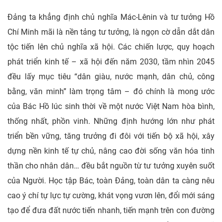
Đảng ta khẳng định chủ nghĩa Mác-Lênin và tư tưởng Hồ
Chí Minh mãi là nền tảng tư tưởng, là ngọn cờ dẫn dắt dân
tộc tiến lên chủ nghĩa xã hội. Các chiến lược, quy hoạch
phát triển kinh tế – xã hội đến năm 2030, tầm nhìn 2045
đều lấy mục tiêu “dân giàu, nước mạnh, dân chủ, công
bằng, văn minh” làm trọng tâm – đó chính là mong ước
của Bác Hồ lúc sinh thời về một nước Việt Nam hòa bình,
thống nhất, phồn vinh. Những định hướng lớn như phát
triển bền vững, tăng trưởng đi đôi với tiến bộ xã hội, xây
dựng nền kinh tế tự chủ, nâng cao đời sống văn hóa tinh
thần cho nhân dân… đều bắt nguồn từ tư tưởng xuyên suốt
của Người. Học tập Bác, toàn Đảng, toàn dân ta càng nêu
cao ý chí tự lực tự cường, khát vọng vươn lên, đổi mới sáng
tạo để đưa đất nước tiến nhanh, tiến mạnh trên con đường