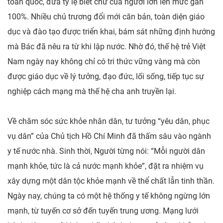
toàn quốc, đưa tỷ lệ biết chữ của người lớn lên mức gần
100%. Nhiều chủ trương đổi mới căn bản, toàn diện giáo
dục và đào tạo được triển khai, bám sát những định hướng
mà Bác đã nêu ra từ khi lập nước. Nhờ đó, thế hệ trẻ Việt
Nam ngày nay không chỉ có tri thức vững vàng mà còn
được giáo dục về lý tưởng, đạo đức, lối sống, tiếp tục sự
nghiệp cách mạng mà thế hệ cha anh truyền lại.
Về chăm sóc sức khỏe nhân dân, tư tưởng “yêu dân, phục
vụ dân” của Chủ tịch Hồ Chí Minh đã thấm sâu vào ngành
y tế nước nhà. Sinh thời, Người từng nói: “Mỗi người dân
mạnh khỏe, tức là cả nước mạnh khỏe”, đặt ra nhiệm vụ
xây dựng một dân tộc khỏe mạnh về thể chất lẫn tinh thần.
Ngày nay, chúng ta có một hệ thống y tế không ngừng lớn
mạnh, từ tuyến cơ sở đến tuyến trung ương. Mạng lưới