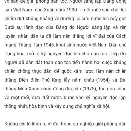
vô sản để giải phóng dân tộc. Người sáng lập Đảng Cộng
sản Việt Nam mùa Xuân năm 1930 – một mốc son chói lọi,
chấm dứt khủng hoảng về đường lối cứu nước lúc bấy giờ.
Dưới sự lãnh đạo của Đảng do Người sáng lập và rèn
luyện, nhân dân ta đã làm nên thắng lợi vĩ đại của Cách
mạng Tháng Tám 1945, khai sinh nước Việt Nam Dân chủ
Cộng hòa, mở ra kỷ nguyên độc lập cho dân tộc. Tiếp đó,
Người đã dẫn dắt toàn dân tộc tiến hành hai cuộc kháng
chiến chống thực dân, đế quốc xâm lược, làm nên chiến
thắng Điện Biên Phủ lừng lẫy năm châu (1954) và Đại
thắng Mùa Xuân chấn động địa cầu (1975), thu non sông
về một mối, đưa đất nước bước vào kỷ nguyên độc lập,
thống nhất, hòa bình và xây dựng chủ nghĩa xã hội.
Không chỉ là lãnh tụ vĩ đại trong sự nghiệp giải phóng dân