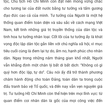
tộc, Chủ tịch Hồ Chí Minh còn đặt nền móng vững chắc
cho tương lai của đất nước bằng tư tưởng và tấm gương
đạo đức cao cả của mình. Tư tưởng của Người là một hệ
thống quan điểm toàn diện và sâu sắc về cách mạng Việt
Nam, kết tinh những giá trị truyền thống của dân tộc và
tinh hoa tư tưởng nhân loại. Cốt lõi của tư tưởng ấy là khát
vọng độc lập dân tộc gắn liền với chủ nghĩa xã hội, vì mục
tiêu cuối cùng là đem lại tự do, ấm no, hạnh phúc cho nhân
dân. Ngay trong những năm tháng gian khổ nhất, Người
vẫn khẳng định một chân lý bất di bất dịch: “Không có gì
quý hơn độc lập, tự do”. Câu nói ấy đã trở thành phương
châm hành động cho toàn Đảng, toàn dân ta trong cuộc
đấu tranh bảo vệ Tổ quốc, và đến nay vẫn vẹn nguyên giá
trị. Tư tưởng Hồ Chí Minh còn thể hiện trên mọi lĩnh vực: từ
quan điểm coi nhân dân là gốc của mọi công việc đến