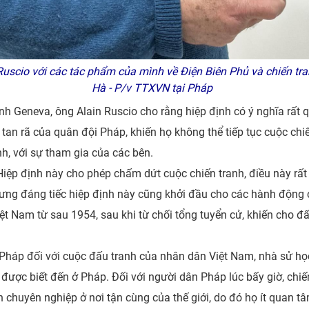
uscio với các tác phẩm của mình về Điện Biên Phủ và chiến tr
Hà - P/v TTXVN tại Pháp
nh Geneva, ông Alain Ruscio cho rằng hiệp định có ý nghĩa rất 
tan rã của quân đội Pháp, khiến họ không thể tiếp tục cuộc chi
h, với sự tham gia của các bên.
iệp định này cho phép chấm dứt cuộc chiến tranh, điều này rất
ng đáng tiếc hiệp định này cũng khởi đầu cho các hành động c
ệt Nam từ sau 1954, sau khi từ chối tổng tuyển cử, khiến cho đ
Pháp đối với cuộc đấu tranh của nhân dân Việt Nam, nhà sử học
 được biết đến ở Pháp. Đối với người dân Pháp lúc bấy giờ, ch
 chuyên nghiệp ở nơi tận cùng của thế giới, do đó họ ít quan t