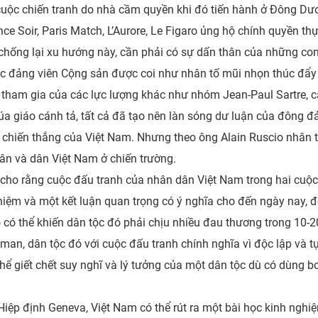
uộc chiến tranh do nhà cầm quyền khi đó tiến hành ở Đông Dư
ance Soir, Paris Match, L’Aurore, Le Figaro ủng hộ chính quyền 
 chống lại xu hướng này, cần phải có sự dấn thân của những co
c đảng viên Cộng sản được coi như nhân tố mũi nhọn thúc đẩy
 tham gia của các lực lượng khác như nhóm Jean-Paul Sartre, 
húa giáo cánh tả, tất cả đã tạo nên làn sóng dư luận của đông
 chiến thắng của Việt Nam. Nhưng theo ông Alain Ruscio nhân 
uân và dân Việt Nam ở chiến trường.
 cho rằng cuộc đấu tranh của nhân dân Việt Nam trong hai cu
hiệm và một kết luận quan trọng có ý nghĩa cho đến ngày nay, đ
ó có thể khiến dân tộc đó phải chịu nhiều đau thương trong 10
 man, dân tộc đó với cuộc đấu tranh chính nghĩa vì độc lập và 
thể giết chết suy nghĩ và lý tưởng của một dân tộc dù có dùng 
Hiệp định Geneva, Việt Nam có thể rút ra một bài học kinh nghi