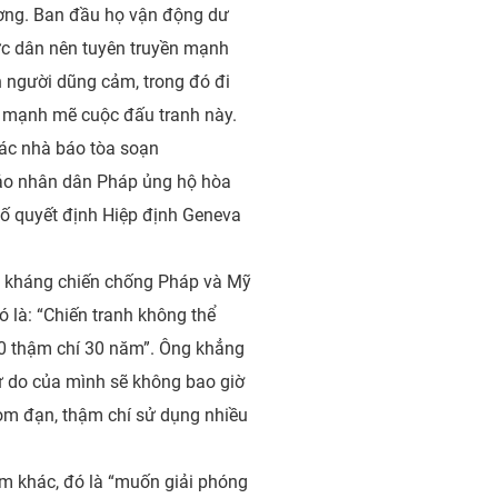
ơng. Ban đầu họ vận động dư
thực dân nên tuyên truyền mạnh
n người dũng cảm, trong đó đi
 mạnh mẽ cuộc đấu tranh này.
các nhà báo tòa soạn
 đảo nhân dân Pháp ủng hộ hòa
tố quyết định Hiệp định Geneva
ộc kháng chiến chống Pháp và Mỹ
ó là: “Chiến tranh không thể
-20 thậm chí 30 năm”. Ông khẳng
tự do của mình sẽ không bao giờ
bom đạn, thậm chí sử dụng nhiều
ệm khác, đó là “muốn giải phóng