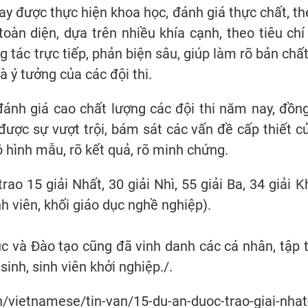
ay được thực hiện khoa học, đánh giá thực chất, t
àn diện, dựa trên nhiều khía cạnh, theo tiêu ch
 tác trực tiếp, phản biện sâu, giúp làm rõ bản ch
à ý tưởng của các đội thi.
đánh giá cao chất lượng các đội thi năm nay, đồn
ược sự vượt trội, bám sát các vấn đề cấp thiết củ
 hình mẫu, rõ kết quả, rõ minh chứng.
rao 15 giải Nhất, 30 giải Nhì, 55 giải Ba, 34 giải 
inh viên, khối giáo dục nghề nghiệp).
ục và Đào tạo cũng đã vinh danh các cá nhân, tập t
sinh, sinh viên khởi nghiệp./.
n/vietnamese/tin-van/15-du-an-duoc-trao-giai-nhat-