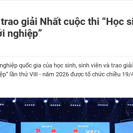
rao giải Nhất cuộc thi “Học si
ởi nghiệp”
ghiệp quốc gia của học sinh, sinh viên và trao giải 
iệp” lần thứ VIII - năm 2026 được tổ chức chiều 19/