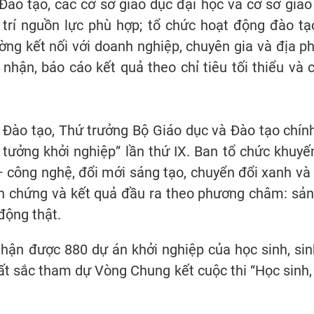
Đào tạo, các cơ sở giáo dục đại học và cơ sở giáo
trí nguồn lực phù hợp; tổ chức hoạt động đào tạ
ờng kết nối với doanh nghiệp, chuyên gia và địa p
 nhận, báo cáo kết quả theo chỉ tiêu tối thiểu và 
Đào tạo, Thứ trưởng Bộ Giáo dục và Đào tạo chín
ý tưởng khởi nghiệp” lần thứ IX. Ban tổ chức khuy
– công nghệ, đổi mới sáng tạo, chuyển đổi xanh và 
nh chứng và kết quả đầu ra theo phương châm: sả
 động thật.
ận được 880 dự án khởi nghiệp của học sinh, sin
t sắc tham dự Vòng Chung kết cuộc thi “Học sinh, 