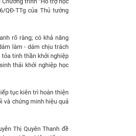
i Chương trình “Hỗ trợ học
336/QĐ-TTg của Thủ tướng
anh rõ ràng; có khả năng
 dám làm - dám chịu trách
 tỏa tinh thần khởi nghiệp
 sinh thái khởi nghiệp học
ếp tục kiên trì hoàn thiện
i và chứng minh hiệu quả
guyễn Thị Quyên Thanh đề