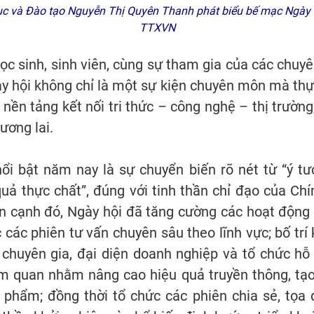
ục và Đào tạo Nguyễn Thị Quyên Thanh phát biểu bế mạc Ngày h
TTXVN
học sinh, sinh viên, cùng sự tham gia của các chuy
gày hội không chỉ là một sự kiện chuyên môn mà thự
ia; nền tảng kết nối tri thức – công nghệ – thị trườ
ương lai.
ổi bật năm nay là sự chuyển biến rõ nét từ “ý tư
quả thực chất”, đúng với tinh thần chỉ đạo của Ch
n cạnh đó, Ngày hội đã tăng cường các hoạt động
c các phiên tư vấn chuyên sâu theo lĩnh vực; bố trí
 chuyên gia, đại diện doanh nghiệp và tổ chức hỗ 
am quan nhằm nâng cao hiệu quả truyền thông, tạo
 phẩm; đồng thời tổ chức các phiên chia sẻ, tọa