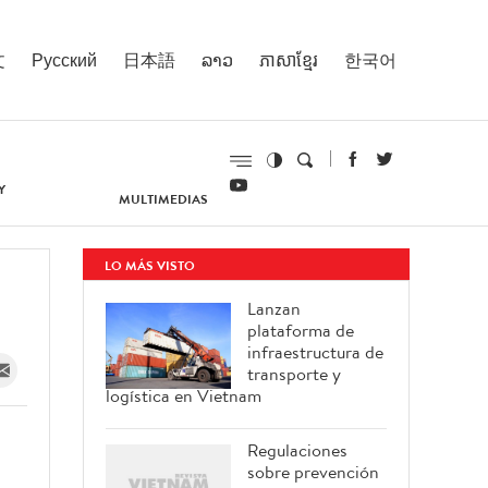
文
Русский
日本語
ລາວ
ភាសាខ្មែរ
한국어
Y
MULTIMEDIAS
LO MÁS VISTO
Lanzan
plataforma de
infraestructura de
transporte y
logística en Vietnam
Regulaciones
sobre prevención