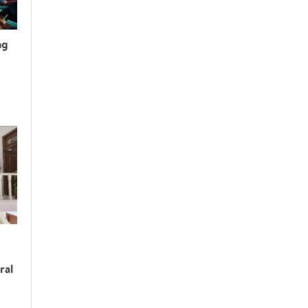
ng
ral