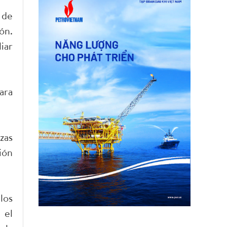
 de
ón.
iar
ara
zas
ión
los
 el