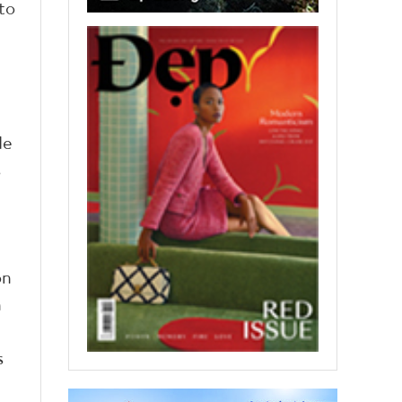
to
de
s
a
on
n
s