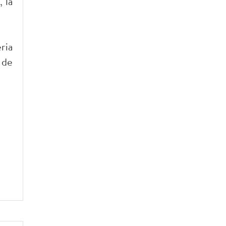
 la
ria
 de