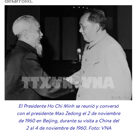
desarrollo.
El Presidente Ho Chi Minh se reunió y conversó
con el presidente Mao Zedong el 2 de noviembre
de 1960 en Beijing, durante su visita a China del
2 al 4 de noviembre de 1960. Foto: VNA