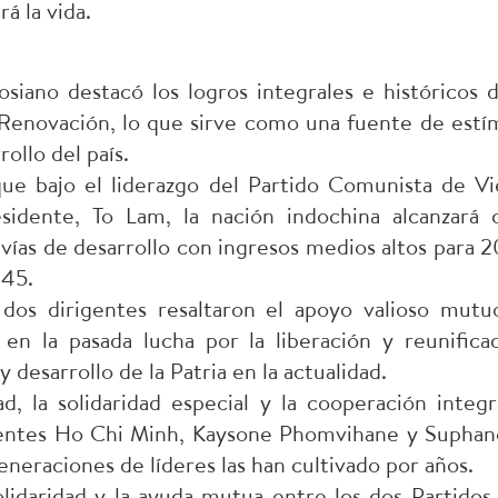
rá la vida.
laosiano destacó los logros integrales e históricos 
 Renovación, lo que sirve como una fuente de estím
ollo del país.
que bajo el liderazgo del Partido Comunista de 
esidente, To Lam, la nación indochina alcanzará 
 vías de desarrollo con ingresos medios altos para 2
045.
 dos dirigentes resaltaron el apoyo valioso mutu
en la pasada lucha por la liberación y reunific
 desarrollo de la Patria en la actualidad.
ad, la solidaridad especial y la cooperación integ
dentes Ho Chi Minh, Kaysone Phomvihane y Suphan
generaciones de líderes las han cultivado por años.
lidaridad y la ayuda mutua entre los dos Partidos