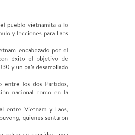
del pueblo vietnamita a lo
ulo y lecciones para Laos
Vietnam encabezado por el
con éxito el objetivo de
030 y un país desarrollado
o entre los dos Partidos,
ación nacional como en la
ral entre Vietnam y Laos,
ouvong, quienes sentaron
 y países se considera una