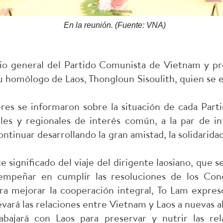
En la reunión. (Fuente: VNA)
io general del Partido Comunista de Vietnam y pr
 homólogo de Laos, Thongloun Sisoulith, quien se e
deres se informaron sobre la situación de cada Part
les y regionales de interés común, a la par de in
ontinuar desarrollando la gran amistad, la solidarida
e significado del viaje del dirigente laosiano, que s
mpeñar en cumplir las resoluciones de los Con
ara mejorar la cooperación integral, To Lam expres
levará las relaciones entre Vietnam y Laos a nuevas a
bajará con Laos para preservar y nutrir las rela