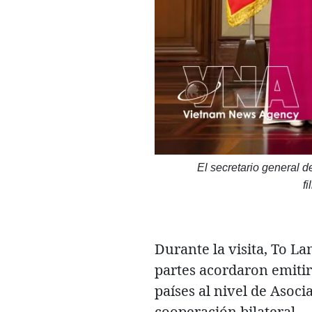
El secretario general d
f
Durante la visita, To L
partes acordaron emitir
países al nivel de Asoc
cooperación bilateral.