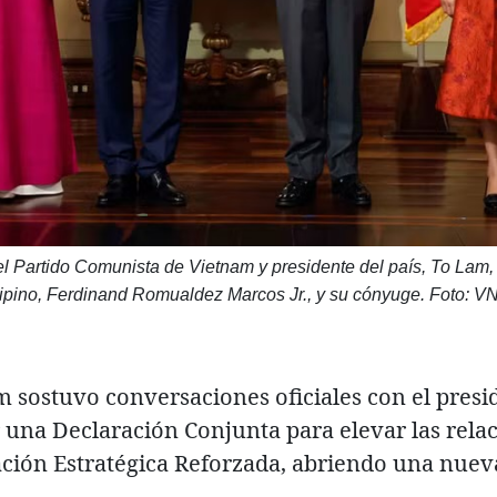
el Partido Comunista de Vietnam y presidente del país, To Lam,
ilipino, Ferdinand Romualdez Marcos Jr., y su cónyuge. Foto: V
am sostuvo conversaciones oficiales con el pres
 una Declaración Conjunta para elevar las rel
iación Estratégica Reforzada, abriendo una nuev