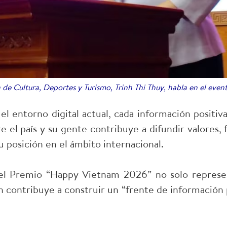
a de Cultura, Deportes y Turismo, Trinh Thi Thuy, habla en el even
 el entorno digital actual, cada información positiv
e el país y su gente contribuye a difundir valores, 
u posición en el ámbito internacional.
 el Premio “Happy Vietnam 2026” no solo represen
én contribuye a construir un “frente de información 