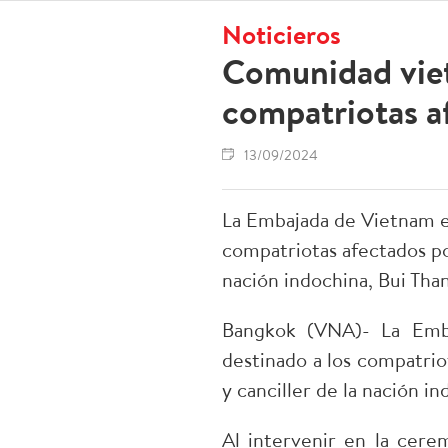
Noticieros
Comunidad viet
compatriotas a
13/09/2024
La Embajada de Vietnam en
compatriotas afectados por
nación indochina, Bui Tha
Bangkok (VNA)- La Emba
destinado a los compatriot
y canciller de la nación i
Al intervenir en la cer