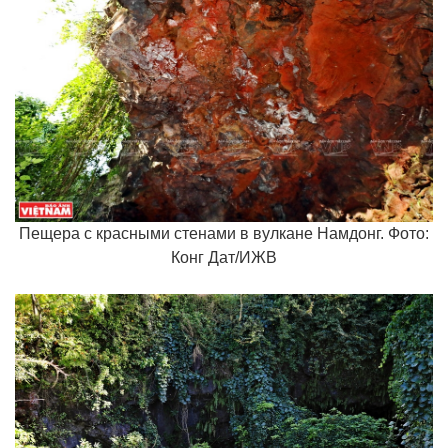
Пещера с красными стенами в вулкане Намдонг. Фото:
Конг Дат/ИЖВ