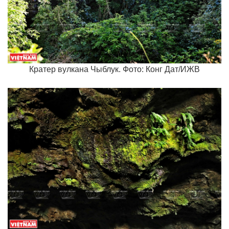
Кратер вулкана Чыблук. Фото: Конг Дат/ИЖВ