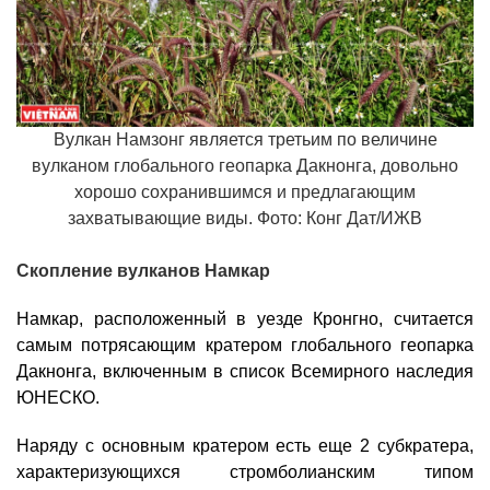
Вулкан Намзонг является третьим по величине
вулканом глобального геопарка Дакнонга, довольно
хорошо сохранившимся и предлагающим
захватывающие виды. Фото: Конг Дат/ИЖВ
Скопление вулканов Намкар
Намкар, расположенный в уезде Кронгно, считается
самым потрясающим кратером глобального геопарка
Дакнонга, включенным в список Всемирного наследия
ЮНЕСКО.
Наряду с основным кратером есть еще 2 субкратера,
характеризующихся стромболианским типом