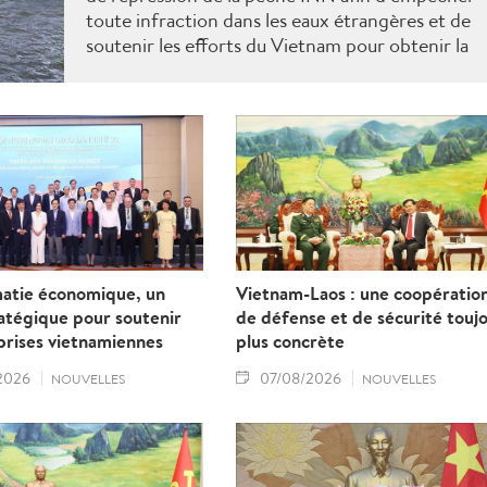
toute infraction dans les eaux étrangères et de
soutenir les efforts du Vietnam pour obtenir la
levée du "carton jaune" de la Commission
européenne.
matie économique, un
Vietnam-Laos : une coopératio
ratégique pour soutenir
de défense et de sécurité touj
prises vietnamiennes
plus concrète
2026
07/08/2026
NOUVELLES
NOUVELLES