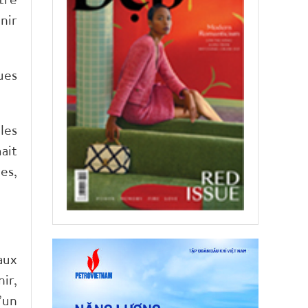
nir
ues
les
ait
es,
aux
ir,
’un