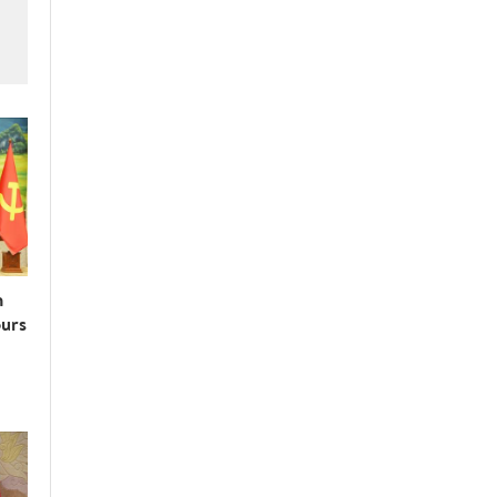
n
ours