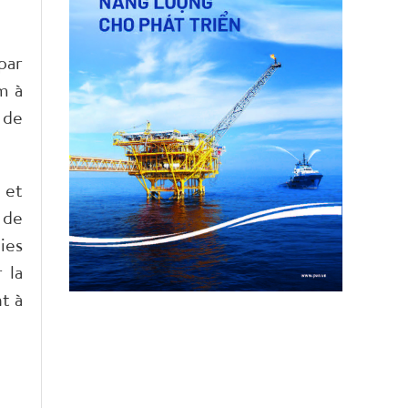
par
m à
 de
 et
 de
ies
 la
t à