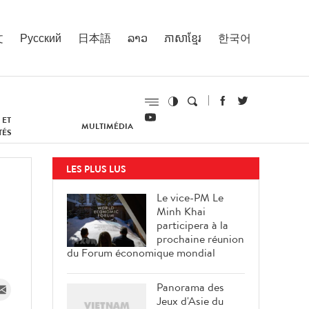
文
Русский
日本語
ລາວ
ភាសាខ្មែរ
한국어
 ET
MULTIMÉDIA
TÉS
LES PLUS LUS
Le vice-PM Le
Minh Khai
participera à la
prochaine réunion
du Forum économique mondial
Panorama des
Jeux d'Asie du