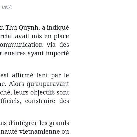
: VNA
ân Thu Quynh, a indiqué
cial avait mis en place
communication via des
artenaires ayant importé
est affirmé tant par le
he. Alors qu’auparavant
hé, leurs objectifs sont
ficiels, construire des
ais d’intégrer les grands
munauté vietnamienne ou