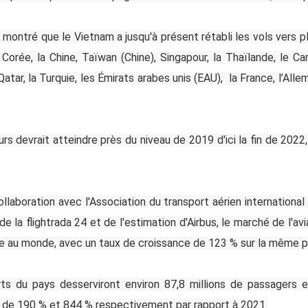
montré que le Vietnam a jusqu'à présent rétabli les vols vers pl
Corée, la Chine, Taïwan (Chine), Singapour, la Thaïlande, le 
e Qatar, la Turquie, les Émirats arabes unis (EAU), la France, l’All
s devrait atteindre près du niveau de 2019 d'ici la fin de 2022
llaboration avec l'Association du transport aérien international
e la flightrada 24 et de l'estimation d'Airbus, le marché de l'avi
de au monde, avec un taux de croissance de 123 % sur la même p
ts du pays desserviront environ 87,8 millions de passagers e
e de 190 % et 844 % respectivement par rapport à 2021.