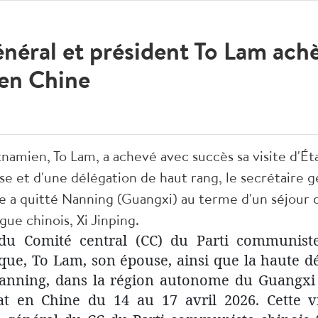
énéral et président To Lam ach
 en Chine
tnamien, To Lam, a achevé avec succès sa visite d'Éta
et d'une délégation de haut rang, le secrétaire gé
e a quitté Nanning (Guangxi) au terme d'un séjour d
gue chinois, Xi Jinping.
 du Comité central (CC) du Parti communis
ique, To Lam, son épouse, ainsi que la haute d
 Nanning, dans la région autonome du Guangxi
tat en Chine du 14 au 17 avril 2026. Cette vi