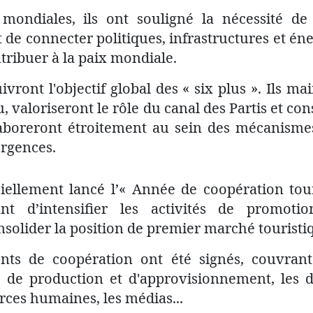
ondiales, ils ont souligné la nécessité de 
 de connecter politiques, infrastructures et én
ntribuer à la paix mondiale.
uivront l'objectif global des « six plus ». Ils m
, valoriseront le rôle du canal des Partis et c
ollaboreront étroitement au sein des mécanism
ergences.
iciellement lancé l’« Année de coopération to
nt d’intensifier les activités de promoti
onsolider la position de premier marché touristi
 de coopération ont été signés, couvrant la
s de production et d'approvisionnement, les d
rces humaines, les médias...