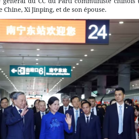
re général du CC du Parti communiste chinois (
 Chine, Xi Jinping, et de son épouse.