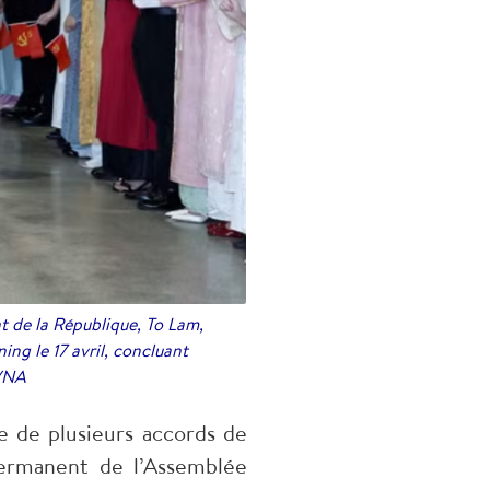
t de la République, To Lam,
ng le 17 avril, concluant
: VNA
re de plusieurs accords de
permanent de l’Assemblée