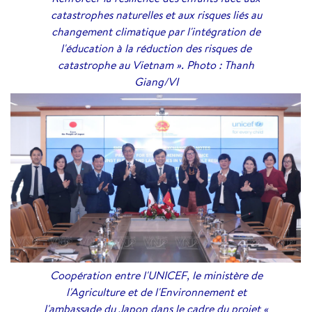
catastrophes naturelles et aux risques liés au
changement climatique par l'intégration de
l'éducation à la réduction des risques de
catastrophe au Vietnam ». Photo : Thanh
Giang/VI
Coopération entre l'UNICEF, le ministère de
l'Agriculture et de l'Environnement et
l'ambassade du Japon dans le cadre du projet «