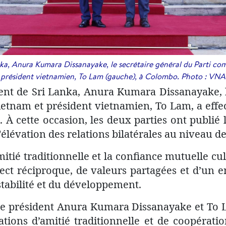
nka, Anura Kumara Dissanayake, le secrétaire général du Parti c
président vietnamien, To Lam (gauche), à Colombo. Photo : VNA
dent de Sri Lanka, Anura Kumara Dissanayake, 
tnam et président vietnamien, To Lam, a effec
. À cette occasion, les deux parties ont publié
élévation des relations bilatérales au niveau de 
amitié traditionnelle et la confiance mutuelle cu
pect réciproque, de valeurs partagées et d’
 stabilité et du développement.
 le président Anura Kumara Dissanayake et To L
ions d’amitié traditionnelle et de coopératio