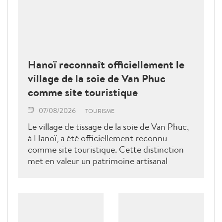
Hanoï reconnaît officiellement le
village de la soie de Van Phuc
comme site touristique
07/08/2026
TOURISME
Le village de tissage de la soie de Van Phuc,
à Hanoï, a été officiellement reconnu
comme site touristique. Cette distinction
met en valeur un patrimoine artisanal
millénaire et ouvre de nouvelles
perspectives pour le développement d’un
tourisme durable fondé sur la préservation
des savoir-faire traditionnels.