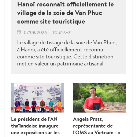
Hanoï reconnaît officiellement le
village de la soie de Van Phuc
comme site touristique
07/08/2026
TOURISME
Le village de tissage de la soie de Van Phuc,
à Hanoï, a été officiellement reconnu
comme site touristique. Cette distinction
met en valeur un patrimoine artisanal
millénaire et ouvre de nouvelles
perspectives pour le développement d’un
tourisme durable fondé sur la préservation
des savoir-faire traditionnels.
Le président de l’AN
Angela Pratt,
thaïlandaise inaugure
représentante de
une exposition sur les
l'OMS au Vietnam : «