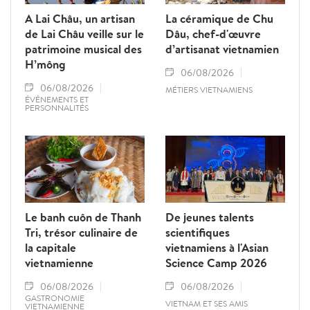
A Lai Châu, un artisan
La céramique de Chu
de Lai Châu veille sur le
Dâu, chef-d'œuvre
patrimoine musical des
d’artisanat vietnamien
H’mông
06/08/2026
06/08/2026
MÉTIERS VIETNAMIENS
ÉVÉNEMENTS ET
PERSONNALITÉS
Le banh cuôn de Thanh
De jeunes talents
Tri, trésor culinaire de
scientifiques
la capitale
vietnamiens à l'Asian
vietnamienne
Science Camp 2026
06/08/2026
06/08/2026
GASTRONOMIE
VIETNAM ET SES AMIS
VIETNAMIENNE