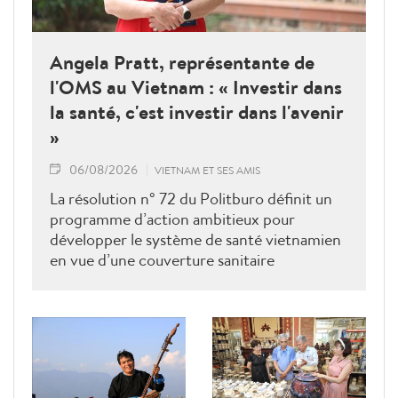
Angela Pratt, représentante de
l'OMS au Vietnam : « Investir dans
la santé, c'est investir dans l'avenir
»
06/08/2026
VIETNAM ET SES AMIS
La résolution n° 72 du Politburo définit un
programme d’action ambitieux pour
développer le système de santé vietnamien
en vue d’une couverture sanitaire
universelle. La Dre Angela Pratt,
représentante de l’OMS au Vietnam, a
présenté les grandes lignes de la
coopération et du partenariat de l’OMS
dans ce domaine.