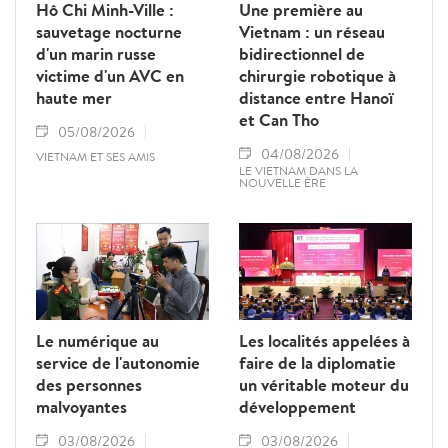
Hô Chi Minh-Ville :
Une première au
sauvetage nocturne
Vietnam : un réseau
d'un marin russe
bidirectionnel de
victime d'un AVC en
chirurgie robotique à
haute mer
distance entre Hanoï
et Can Tho
05/08/2026
04/08/2026
VIETNAM ET SES AMIS
LE VIETNAM DANS LA
NOUVELLE ÈRE
Le numérique au
Les localités appelées à
service de l'autonomie
faire de la diplomatie
des personnes
un véritable moteur du
malvoyantes
développement
03/08/2026
03/08/2026