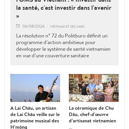
la santé, c'est investir dans l'avenir
»
06/08/2026
VIETNAM ET SES AMIS
La résolution n° 72 du Politburo définit un
programme d’action ambitieux pour
développer le système de santé vietnamien
en vue d’une couverture sanitaire
universelle. La Dre Angela Pratt,
représentante de l’OMS au Vietnam, a
présenté les grandes lignes de la
coopération et du partenariat de l’OMS
dans ce domaine.
A Lai Châu, un artisan
La céramique de Chu
de Lai Châu veille sur le
Dâu, chef-d'œuvre
patrimoine musical des
d’artisanat vietnamien
H’mông