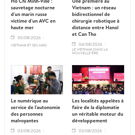
Hô Chi Minh-Ville :
Une première au
sauvetage nocturne
Vietnam : un réseau
d'un marin russe
bidirectionnel de
victime d'un AVC en
chirurgie robotique à
haute mer
distance entre Hanoï
et Can Tho
05/08/2026
04/08/2026
VIETNAM ET SES AMIS
LE VIETNAM DANS LA
NOUVELLE ÈRE
Le numérique au
Les localités appelées à
service de l'autonomie
faire de la diplomatie
des personnes
un véritable moteur du
malvoyantes
développement
03/08/2026
03/08/2026