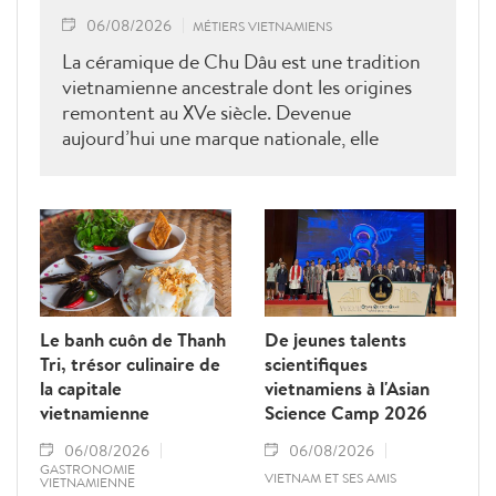
06/08/2026
MÉTIERS VIETNAMIENS
La céramique de Chu Dâu est une tradition
vietnamienne ancestrale dont les origines
remontent au XVe siècle. Devenue
aujourd’hui une marque nationale, elle
demeure indissociable de l’identité
culturelle du village éponyme, situé dans la
province de Hai Duong (aujourd’hui
rattachée à Hai Phong). Chaque pièce
raconte une histoire ; chaque vase porte
l’empreinte d’un artisan. Ces créations
constituent autant de chefs-d’œuvre qui
Le banh cuôn de Thanh
De jeunes talents
expriment l’essence culturelle et les
Tri, trésor culinaire de
scientifiques
aspirations du peuple vietnamien à travers le
la capitale
vietnamiens à l'Asian
temps.
vietnamienne
Science Camp 2026
06/08/2026
06/08/2026
GASTRONOMIE
VIETNAM ET SES AMIS
VIETNAMIENNE